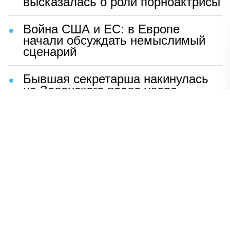
высказалась о роли порноактрисы
Война США и ЕС: в Европе
начали обсуждать немыслимый
сценарий
Бывшая секретарша накинулась
на Зеленского после удара
возмездия ВС РФ
В Москве назвали ключевой
фактор завершения СВО
Мерц жаждет войны с Россией:
раскрыто — зачем
Иран разгромил логово
американцев