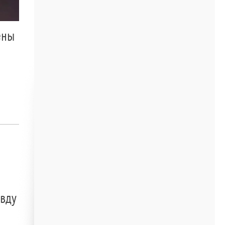
ены
авду