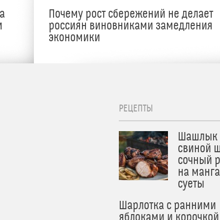
а
Почему рост сбережений не делает
и
россиян виновниками замедления
экономики
РЕЦЕПТЫ
Шашлык 
свиной ш
сочный 
на манга
суеты
Шарлотка с ранними
яблоками и корочкой