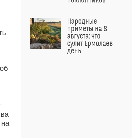
поклонников
Народные
приметы на 8
ть
августа: что
сулит Ермолаев
день
 об
т
тва
 на