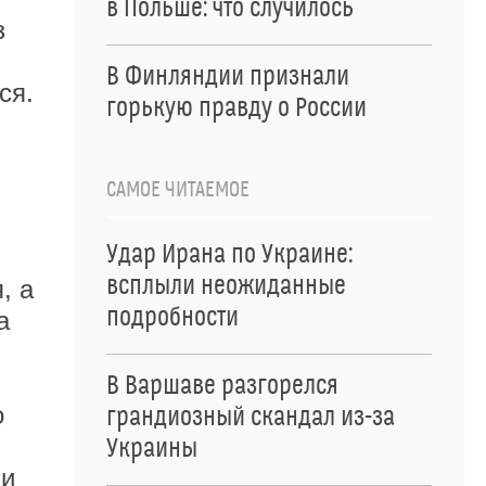
в Польше: что случилось
з
В Финляндии признали
ся.
горькую правду о России
САМОЕ ЧИТАЕМОЕ
Удар Ирана по Украине:
всплыли неожиданные
, а
подробности
а
В Варшаве разгорелся
о
грандиозный скандал из-за
Украины
 и