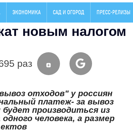
А
ЭКОНОМИКА
САД И ОГОРОД
ПРЕСС-РЕЛИЗЫ
ат новым налогом
695 раз
вывоз отходов" у россиян
нальный платеж- за вывоз
 будет производиться из
 одного человека, а размер
ъектов