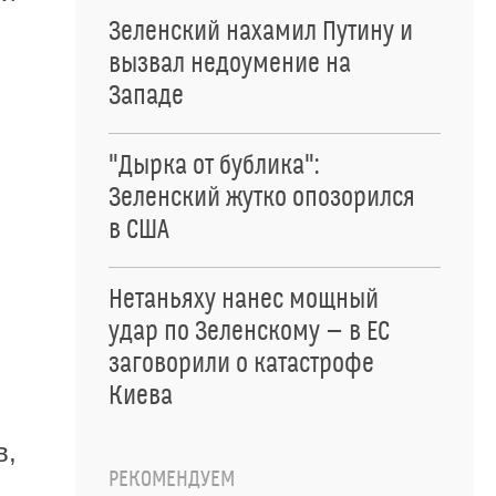
Зеленский нахамил Путину и
вызвал недоумение на
Западе
ь
"Дырка от бублика":
Зеленский жутко опозорился
в США
Нетаньяху нанес мощный
удар по Зеленскому — в ЕС
-
заговорили о катастрофе
Киева
в,
РЕКОМЕНДУЕМ