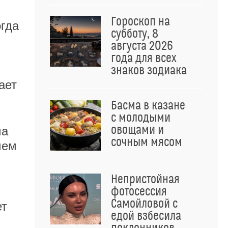
Гороскоп на
огда
субботу, 8
августа 2026
года для всех
знаков зодиака
ает
Басма в казане
с молодыми
овощами и
ма
сочным мясом
чем
Непристойная
фотосессия
Самойловой с
ет
едой взбесила