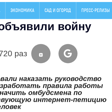
А
ЭКОНОМИКА
САД И ОГОРОД
ПРЕСС-РЕЛИЗЫ
объявили войну
720 раз
вали наказать руководство
азработать правила работы
значить омбудсмена по
твующую интернет-петицию
еловек