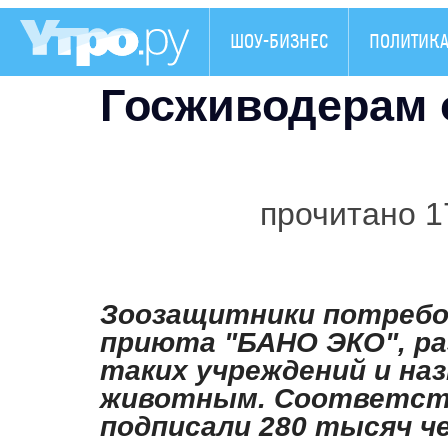
ШОУ-БИЗНЕС
ПОЛИТИК
Госживодерам 
прочитано 1
Зоозащитники потребо
приюта "БАНО ЭКО", р
таких учреждений и на
животным. Соответс
подписали 280 тысяч ч