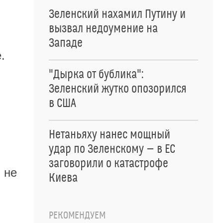
Зеленский нахамил Путину и
вызвал недоумение на
Западе
.
"Дырка от бублика":
Зеленский жутко опозорился
в США
Нетаньяху нанес мощный
удар по Зеленскому — в ЕС
заговорили о катастрофе
 не
Киева
РЕКОМЕНДУЕМ