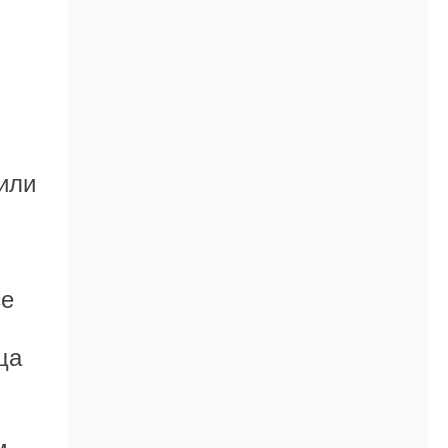
 или
се
ца