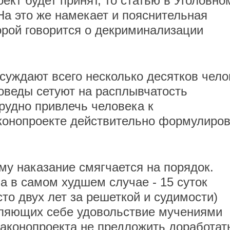
ект будет принят, то статью в Уголовно
На это же намекает и пояснительная
торой говорится о декриминализации
 осуждают всего несколько десятков чело
воведы сетуют на расплывчатость
рудно привлечь человека к
аконопроекте действительно формулиро
му наказание смягчается на порядок.
а в самом худшем случае - 15 суток
сто двух лет за решеткой и судимости)
авляющих себе удовольствие мучениями
аконопроекта не предложить доработат