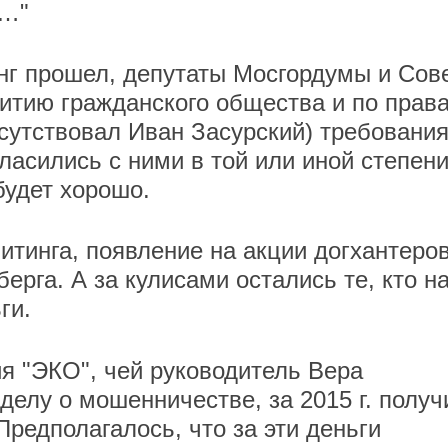
е…"
нг прошел, депутаты Мосгордумы и Сов
витию гражданского общества и по прав
исутствовал Иван Засурский) требовани
ласились с ними в той или иной степени
будет хорошо.
итинга, появление на акции догхантеров
ерга. А за кулисами остались те, кто н
ги.
я "ЭКО", чей руководитель Вера
делу о мошенничестве, за 2015 г. получ
Предполагалось, что за эти деньги