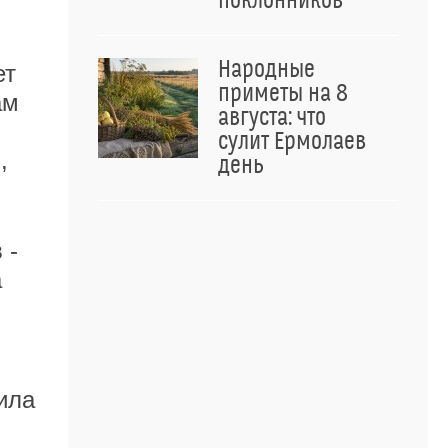
поклонников
Народные
ет
приметы на 8
ам
августа: что
я
сулит Ермолаев
,
день
 -
а
ила