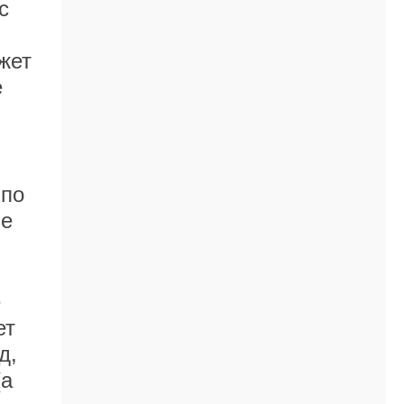
с
жет
е
 по
не
е
ет
д,
(а