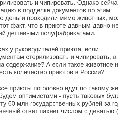
рилизовать и чипировать. Однако сейча
зацию в подделке документов по этим
то деньги проходили мимо животных, мо
тот факт, что в приюте давным-давно н
рей дешевыми полуфабрикатами.
ках у руководителей приюта, если
ументам стерилизовать и чипировать, а
 на содержание? А если такое животное 
честь количество приютов в России?
 все приюты поголовно идут по такому ж
будем оптимистами - пусть таковых буд
у 60 млн государственных рублей за го
нечный ответ пахнет числом с девятью 