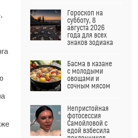
Гороскоп на
,
субботу, 8
августа 2026
года для всех
знаков зодиака
нга
Басма в казане
с молодыми
ю
овощами и
сочным мясом
на
Непристойная
фотосессия
Самойловой с
 же
едой взбесила