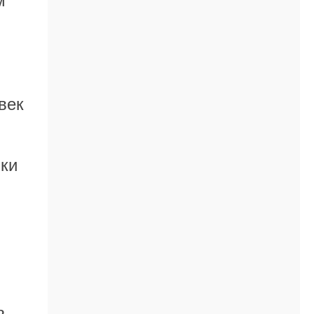
м
век
вки
ь