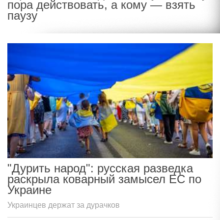
пора действовать, а кому — взять
паузу
"Дурить народ": русская разведка
раскрыла коварный замысел ЕС по
Украине
Украинцев держат за дурачков