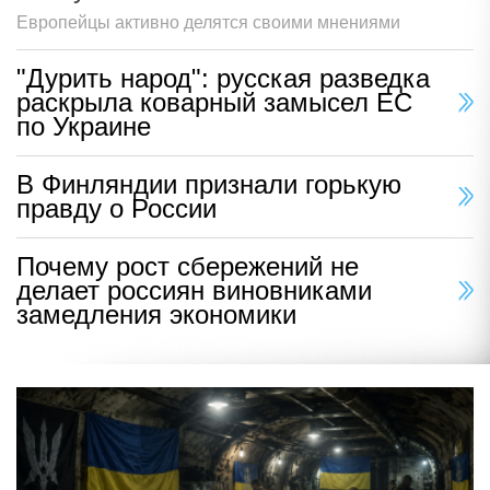
Европейцы активно делятся своими мнениями
"Дурить народ": русская разведка
раскрыла коварный замысел ЕС
по Украине
В Финляндии признали горькую
правду о России
Почему рост сбережений не
делает россиян виновниками
замедления экономики