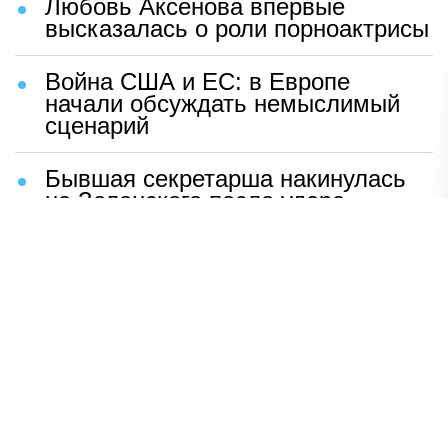
Любовь Аксенова впервые
высказалась о роли порноактрисы
Война США и ЕС: в Европе
начали обсуждать немыслимый
сценарий
Бывшая секретарша накинулась
на Зеленского после удара
возмездия ВС РФ
В Москве назвали ключевой
фактор завершения СВО
Мерц жаждет войны с Россией:
раскрыто — зачем
Иран разгромил логово
американцев