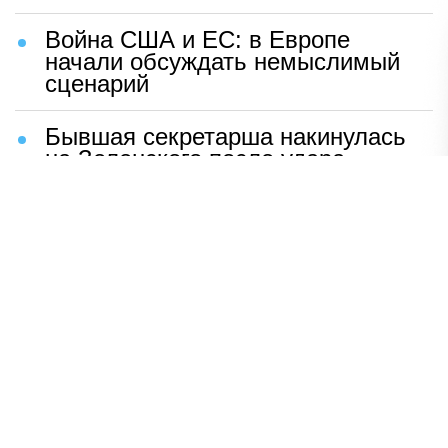
Война США и ЕС: в Европе
начали обсуждать немыслимый
сценарий
Бывшая секретарша накинулась
на Зеленского после удара
возмездия ВС РФ
В Москве назвали ключевой
фактор завершения СВО
Мерц жаждет войны с Россией:
раскрыто — зачем
Иран разгромил логово
американцев