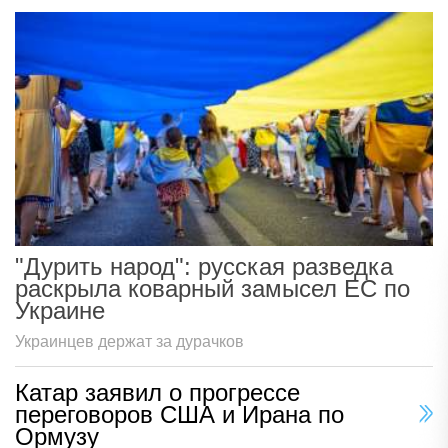
"Дурить народ": русская разведка
раскрыла коварный замысел ЕС по
Украине
Украинцев держат за дурачков
Катар заявил о прогрессе
переговоров США и Ирана по
Ормузу