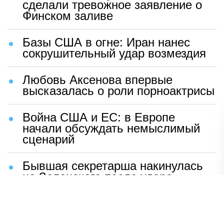
сделали тревожное заявление о
Финском заливе
Базы США в огне: Иран нанес
сокрушительный удар возмездия
Любовь Аксенова впервые
высказалась о роли порноактрисы
Война США и ЕС: в Европе
начали обсуждать немыслимый
сценарий
Бывшая секретарша накинулась
на Зеленского после удара
возмездия ВС РФ
В Москве назвали ключевой