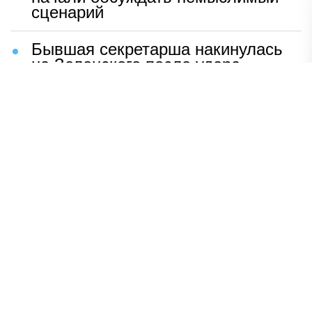
сценарий
Бывшая секретарша накинулась
на Зеленского после удара
возмездия ВС РФ
В Москве назвали ключевой
фактор завершения СВО
Мерц жаждет войны с Россией:
раскрыто — зачем
Иран разгромил логово
американцев
НАВЕРХ
ПОЛНАЯ ВЕРСИЯ
Политика
Шоу-бизнес