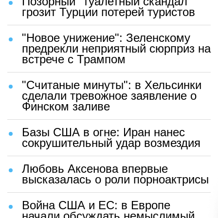
Позорный "туалетный скандал"
грозит Турции потерей туристов
"Новое унижение": Зеленскому
предрекли неприятный сюрприз на
встрече с Трампом
"Считаные минуты": в Хельсинки
сделали тревожное заявление о
Финском заливе
Базы США в огне: Иран нанес
сокрушительный удар возмездия
Любовь Аксенова впервые
высказалась о роли порноактрисы
Война США и ЕС: в Европе
начали обсуждать немыслимый