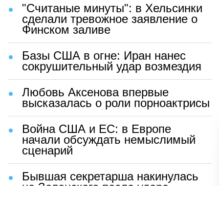
"Считаные минуты": в Хельсинки
сделали тревожное заявление о
Финском заливе
Базы США в огне: Иран нанес
сокрушительный удар возмездия
Любовь Аксенова впервые
высказалась о роли порноактрисы
Война США и ЕС: в Европе
начали обсуждать немыслимый
сценарий
Бывшая секретарша накинулась
на Зеленского после удара
возмездия ВС РФ