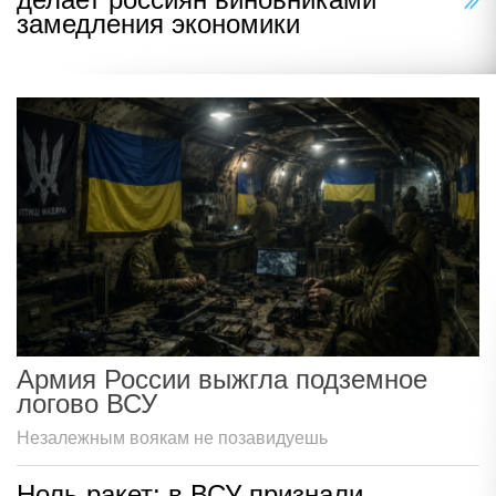
замедления экономики
Армия России выжгла подземное
логово ВСУ
Незалежным воякам не позавидуешь
Ноль ракет: в ВСУ признали