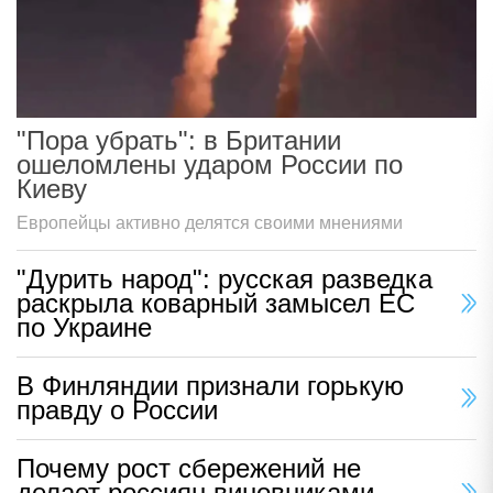
"Пора убрать": в Британии
ошеломлены ударом России по
Киеву
Европейцы активно делятся своими мнениями
"Дурить народ": русская разведка
раскрыла коварный замысел ЕС
по Украине
В Финляндии признали горькую
правду о России
Почему рост сбережений не
делает россиян виновниками