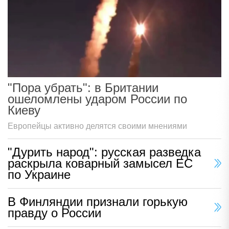
"Пора убрать": в Британии
ошеломлены ударом России по
Киеву
Европейцы активно делятся своими мнениями
"Дурить народ": русская разведка
раскрыла коварный замысел ЕС
по Украине
В Финляндии признали горькую
правду о России