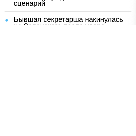
сценарий
Бывшая секретарша накинулась
на Зеленского после удара
возмездия ВС РФ
В Москве назвали ключевой
фактор завершения СВО
Мерц жаждет войны с Россией:
раскрыто — зачем
Иран разгромил логово
американцев
НАВЕРХ
ПОЛНАЯ ВЕРСИЯ
Политика
Шоу-бизнес