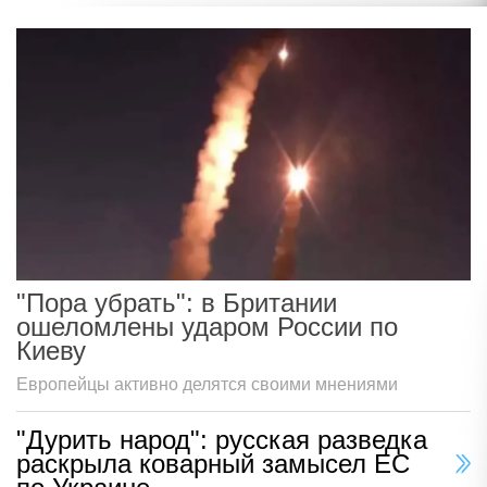
"Пора убрать": в Британии
ошеломлены ударом России по
Киеву
Европейцы активно делятся своими мнениями
"Дурить народ": русская разведка
раскрыла коварный замысел ЕС