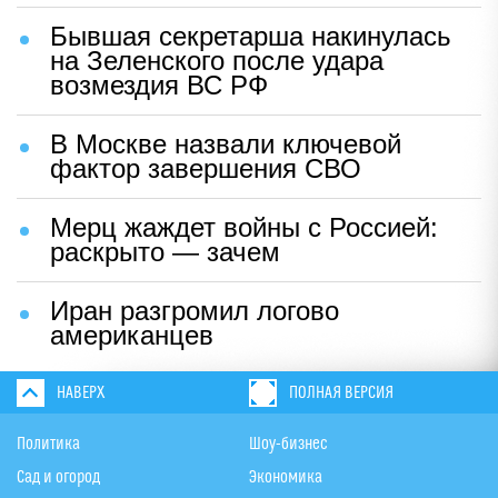
Бывшая секретарша накинулась
на Зеленского после удара
возмездия ВС РФ
В Москве назвали ключевой
фактор завершения СВО
Мерц жаждет войны с Россией:
раскрыто — зачем
Иран разгромил логово
американцев
НАВЕРХ
ПОЛНАЯ ВЕРСИЯ
Политика
Шоу-бизнес
Сад и огород
Экономика