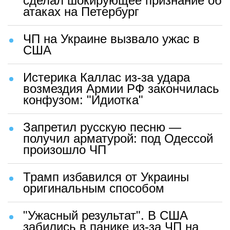
сделал шокирующее признание об
атаках на Петербург
ЧП на Украине вызвало ужас в
США
Истерика Каллас из-за удара
возмездия Армии РФ закончилась
конфузом: "Идиотка"
Запретил русскую песню —
получил арматурой: под Одессой
произошло ЧП
Трамп избавился от Украины
оригинальным способом
"Ужасный результат". В США
забились в панике из-за ЧП на