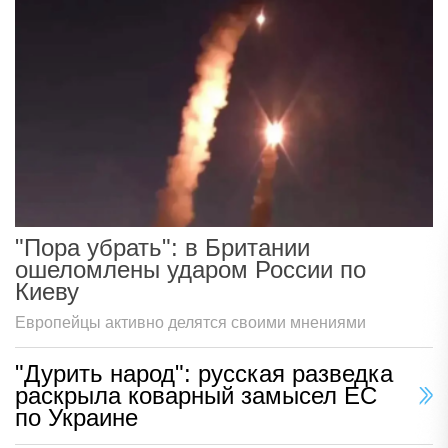
"Пора убрать": в Британии
ошеломлены ударом России по
Киеву
Европейцы активно делятся своими мнениями
"Дурить народ": русская разведка
раскрыла коварный замысел ЕС
по Украине