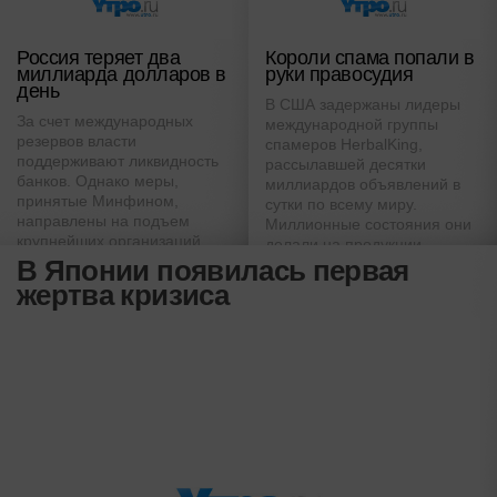
Россия теряет два
Короли спама попали в
миллиарда долларов в
руки правосудия
день
В США задержаны лидеры
За счет международных
международной группы
резервов власти
спамеров HerbalKing,
поддерживают ликвидность
рассылавшей десятки
банков. Однако меры,
миллиардов объявлений в
принятые Минфином,
сутки по всему миру.
направлены на подъем
Миллионные состояния они
крупнейших организаций.
делали на продукции
Остальные предоставлены
В Японии появилась первая
сомнительного качества
самим себе
жертва кризиса