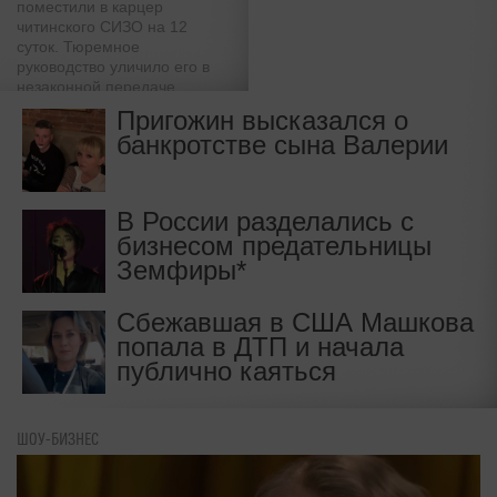
поместили в карцер
читинского СИЗО на 12
суток. Тюремное
руководство уличило его в
незаконной передаче
документов на волю.
Пригожин высказался о
Адвокаты считают решение о
банкротстве сына Валерии
наказании экс-олигарха
незаконным
В России разделались с
бизнесом предательницы
Земфиры*
Сбежавшая в США Машкова
попала в ДТП и начала
публично каяться
ШОУ-БИЗНЕС