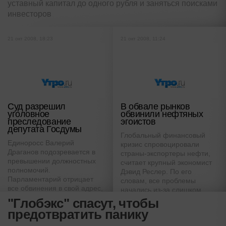
уставный капитал до одного рубля и заняться поисками
инвесторов
21 окт 2008, 18:23
21 окт 2008, 11:24
Cуд разрешил
В обвале рынков
уголовное
обвинили нефтяных
преследование
эгоистов
депутата Госдумы
Глобальный финансовый
Единоросс Валерий
кризис спровоцировали
Драганов подозревается в
страны-экспортеры нефти,
превышении должностных
считает крупный экономист
полномочий.
Дэвид Реслер. По его
Парламентарий отрицает
словам, все проблемы
все обвинения в свой адрес,
начались из-за слишком
отмечая, что действовал в
высоких цен на черное
"Глобэкс" спасут, чтобы
соответствии с российским
золото
предотвратить панику
законодательством