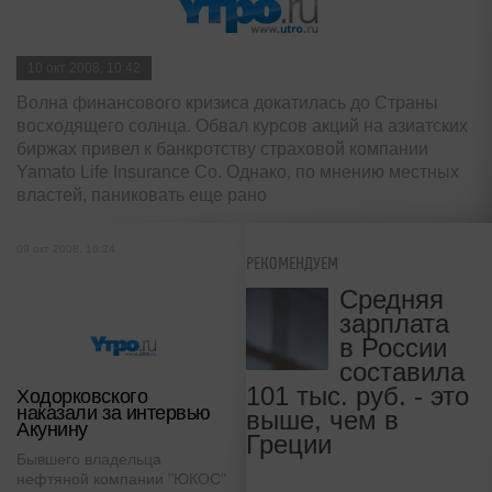
10 окт 2008, 10:42
Волна финансового кризиса докатилась до Страны
восходящего солнца. Обвал курсов акций на азиатских
биржах привел к банкротству страховой компании
Yamato Life Insurance Co. Однако, по мнению местных
властей, паниковать еще рано
09 окт 2008, 16:24
РЕКОМЕНДУЕМ
Средняя
зарплата
в России
составила
101 тыс. руб. - это
Ходорковского
наказали за интервью
выше, чем в
Акунину
Греции
Бывшего владельца
нефтяной компании "ЮКОС"