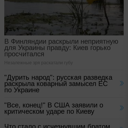
В Финляндии раскрыли неприятную
для Украины правду: Киев горько
просчитался
Незалежные зря раскатали губу
"Дурить народ": русская разведка
раскрыла коварный замысел ЕС
по Украине
"Все, конец!" В США заявили о
критическом ударе по Киеву
Что стало с исчезнувшим братом