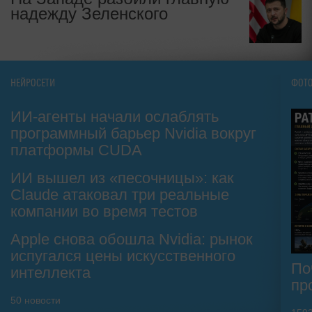
надежду Зеленского
НЕЙРОСЕТИ
ФОТ
ИИ-агенты начали ослаблять
программный барьер Nvidia вокруг
платформы CUDA
ИИ вышел из «песочницы»: как
Claude атаковал три реальные
компании во время тестов
Apple снова обошла Nvidia: рынок
испугался цены искусственного
По
интеллекта
пр
50
новости