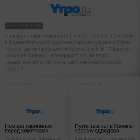
21 дек 2011, 13:05
Священная для кришнаитов книга стала бестселлером
в Индии благодаря судебному процессу в российском
Томске, где ее признали экстремистской. В "Обществе
сознания Кришны" утверждают, что эксперты
"надергали цитат из книги, где упоминается слово
"глупец"
20 дек 2011, 15:53
15 дек 2011, 01:07
Немцов извинился
Путин шагнет в Кремль
перед хомячками
через Медведева
Политик принес извинения
Аналитики не исключают, что