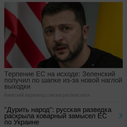
Терпение ЕС на исходе: Зеленский
получил по шапке из-за новой наглой
выходки
Киевский верховод совсем распоясался
"Дурить народ": русская разведка
раскрыла коварный замысел ЕС
по Украине