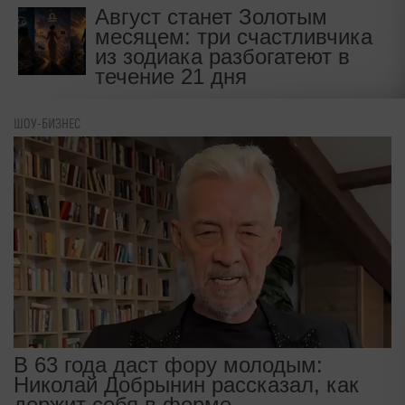
Август станет Золотым
месяцем: три счастливчика
из зодиака разбогатеют в
течение 21 дня
ШОУ-БИЗНЕС
В 63 года даст фору молодым:
Николай Добрынин рассказал, как
держит себя в форме