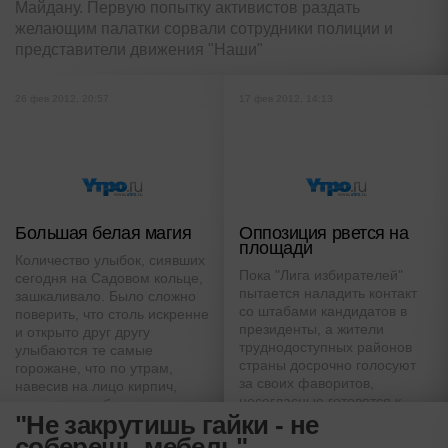
Майдану. Первую попытку активистов раздать
желающим палатки сорвали сотрудники полиции и
представители движения "Наши"
26 фев 2012, 20:57
17 фев 2012, 14:13
Большая белая магия
Оппозиция рвется на
площади
Количество улыбок, сиявших
Пока "Лига избирателей"
сегодня на Садовом кольце,
пытается наладить контакт
зашкаливало. Было сложно
со штабами кандидатов в
поверить, что столь искренне
президенты, а жители
и открыто друг другу
труднодоступных районов
улыбаются те самые
страны досрочно голосуют
горожане, что по утрам,
за своих фаворитов,
навесив на лицо кирпич,
несогласные готовятся к
спешат на работу
"Не закрутишь гайки - не
проведению массовых акций
протеста
соберешь мебель"