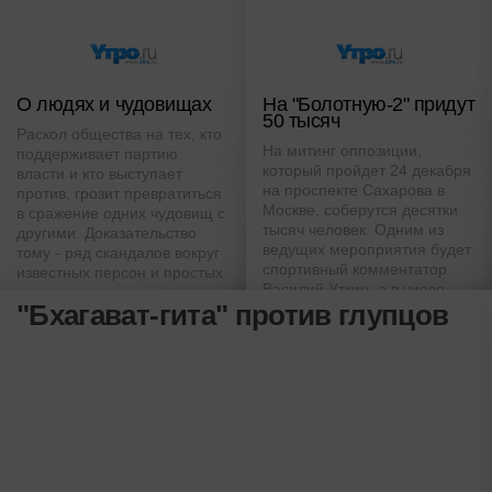
О людях и чудовищах
На "Болотную-2" придут
50 тысяч
Раскол общества на тех, кто
На митинг оппозиции,
поддерживает партию
который пройдет 24 декабря
власти и кто выступает
на проспекте Сахарова в
против, грозит превратиться
Москве, соберутся десятки
в сражение одних чудовищ с
тысяч человек. Одним из
другими. Доказательство
ведущих мероприятия будет
тому - ряд скандалов вокруг
спортивный комментатор
известных персон и простых
Василий Уткин, а в числе
граждан, получивших
"Бхагават-гита" против глупцов
хедлайнеров оказался
широкий общественный
Михаил Прохоров
резонанс