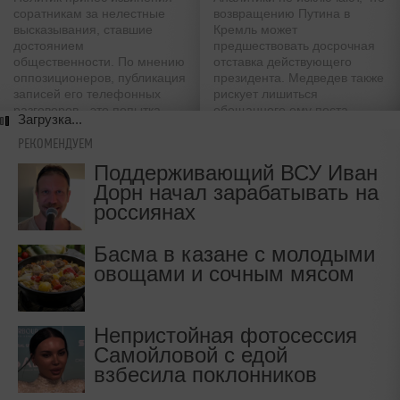
соратникам за нелестные
возвращению Путина в
высказывания, ставшие
Кремль может
достоянием
предшествовать досрочная
общественности. По мнению
отставка действующего
оппозиционеров, публикация
президента. Медведев также
записей его телефонных
рискует лишиться
разговоров - это попытка
обещанного ему поста
Загрузка...
сорвать митинг 24 декабря
премьера
РЕКОМЕНДУЕМ
Поддерживающий ВСУ Иван
Дорн начал зарабатывать на
россиянах
Басма в казане с молодыми
овощами и сочным мясом
Непристойная фотосессия
Самойловой с едой
взбесила поклонников