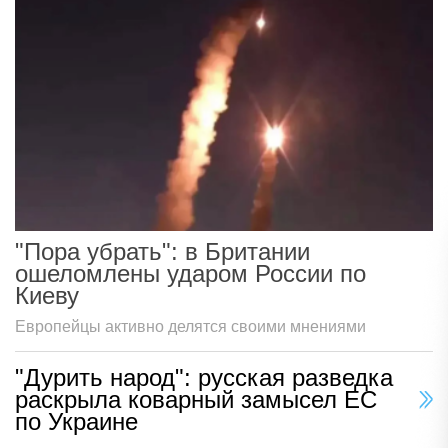
"Пора убрать": в Британии
ошеломлены ударом России по
Киеву
Европейцы активно делятся своими мнениями
"Дурить народ": русская разведка
раскрыла коварный замысел ЕС
по Украине