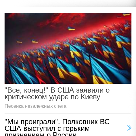
"Все, конец!" В США заявили о
критическом ударе по Киеву
Песенка незалежных спета
"Мы проиграли". Полковник ВС
США выступил с горьким
признанием о России