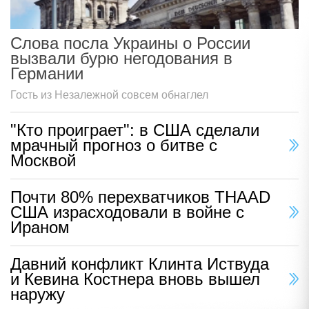
Слова посла Украины о России
вызвали бурю негодования в
Германии
Гость из Незалежной совсем обнаглел
"Кто проиграет": в США сделали
мрачный прогноз о битве с
Москвой
Почти 80% перехватчиков THAAD
США израсходовали в войне с
Ираном
Давний конфликт Клинта Иствуда
и Кевина Костнера вновь вышел
наружу