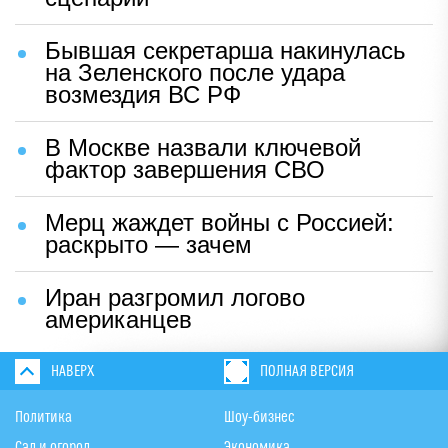
Бывшая секретарша накинулась
на Зеленского после удара
возмездия ВС РФ
В Москве назвали ключевой
фактор завершения СВО
Мерц жаждет войны с Россией:
раскрыто — зачем
Иран разгромил логово
американцев
НАВЕРХ
ПОЛНАЯ ВЕРСИЯ
Политика
Шоу-бизнес
Сад и огород
Экономика