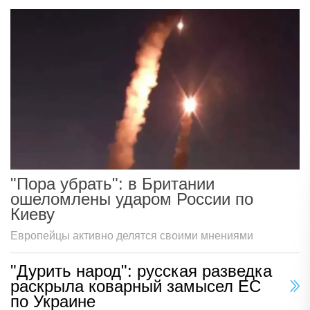
"Пора убрать": в Британии
ошеломлены ударом России по
Киеву
Европейцы активно делятся своими мнениями
"Дурить народ": русская разведка
раскрыла коварный замысел ЕС
по Украине