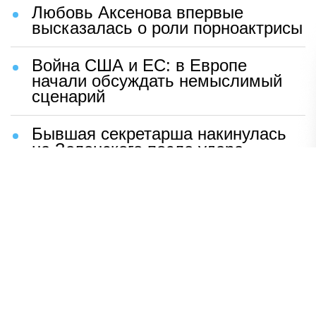
Любовь Аксенова впервые
высказалась о роли порноактрисы
Война США и ЕС: в Европе
начали обсуждать немыслимый
сценарий
Бывшая секретарша накинулась
на Зеленского после удара
возмездия ВС РФ
В Москве назвали ключевой
фактор завершения СВО
Мерц жаждет войны с Россией:
раскрыто — зачем
Иран разгромил логово