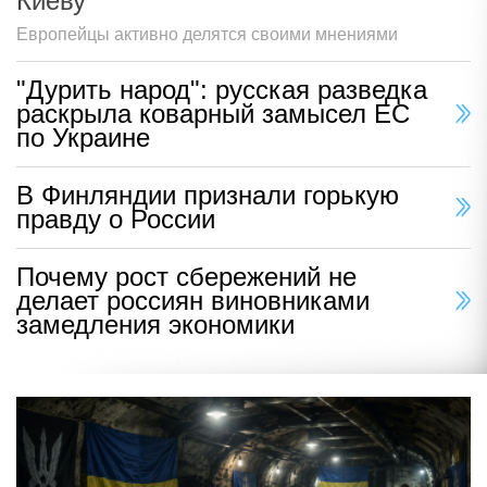
Киеву
Европейцы активно делятся своими мнениями
"Дурить народ": русская разведка
раскрыла коварный замысел ЕС
по Украине
В Финляндии признали горькую
правду о России
Почему рост сбережений не
делает россиян виновниками
замедления экономики