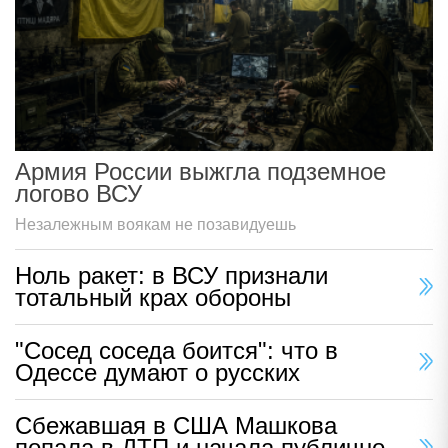
Армия России выжгла подземное
логово ВСУ
Незалежным воякам не позавидуешь
Ноль ракет: в ВСУ признали
тотальный крах обороны
"Сосед соседа боится": что в
Одессе думают о русских
Сбежавшая в США Машкова
попала в ДТП и начала публично