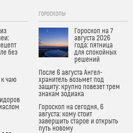
ГОРОСКОПЫ
из
Гороскоп на 7
еи:
августа 2026
рецепт
года: пятница
ле без
для спокойных
решений
После 6 августа Ангел-
 к чаю
хранитель возьмет под
защиту: крупно повезет трем
знакам зодиака
мидоров
маслом
Гороскоп на сегодня, 6
августа: кому стоит
завершить старое и открыть
путь новому