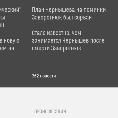
ический"
План Чернышева на поминки
ты
Заворотнюк был сорван
ян
Стало известно, чем
 в новую
занимается Чернышев после
лем на
смерти Заворотнюк
362
новости
ПРОИСШЕСТВИЯ