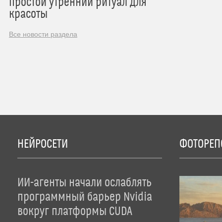
простой утренний ритуал для
красоты
Все новости раздела
НЕЙРОСЕТИ
ФОТОРЕП
ИИ-агенты начали ослаблять
программный барьер Nvidia
вокруг платформы CUDA