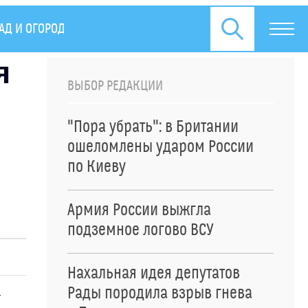
АД И ОГОРОД
ПРЕСС-РЕЛИЗЫ
я
ВЫБОР РЕДАКЦИИ
"Пора убрать": в Британии
ошеломлены ударом России
по Киеву
Армия России выжгла
подземное логово ВСУ
Нахальная идея депутатов
Рады породила взрыв гнева