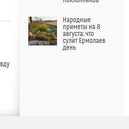
поклонников
Народные
приметы на 8
августа: что
сулит Ермолаев
день
авду