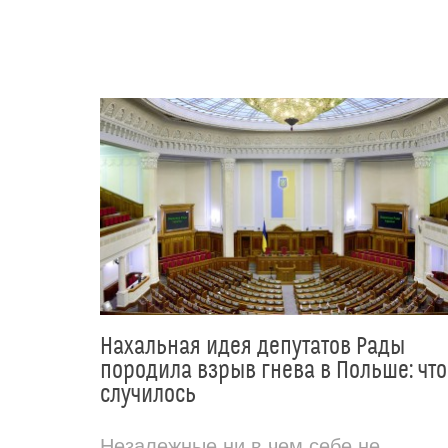
Нахальная идея депутатов Рады
породила взрыв гнева в Польше: что
случилось
Незалежные ни в чем себе не