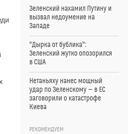
Зеленский нахамил Путину и
вызвал недоумение на
еди
Западе
"Дырка от бублика":
Зеленский жутко опозорился
й
в США
Нетаньяху нанес мощный
х
удар по Зеленскому — в ЕС
заговорили о катастрофе
Киева
РЕКОМЕНДУЕМ