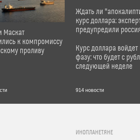
Ждать ли "апокалипт
курс доллара: экспер
предупредили росси
и Маскат
ились к компромиссу
Курс доллара войдет
зскому проливу
фазу: что будет с руб
следующей неделе
сти
914
новости
ИНОПЛАНЕТЯНЕ