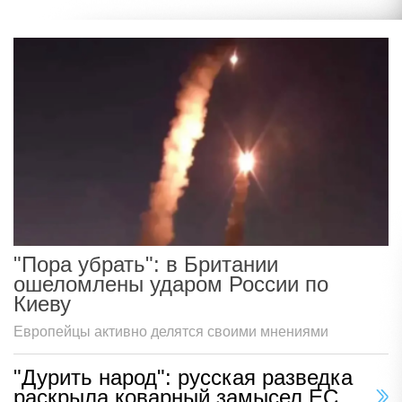
"Пора убрать": в Британии
ошеломлены ударом России по
Киеву
Европейцы активно делятся своими мнениями
"Дурить народ": русская разведка
раскрыла коварный замысел ЕС