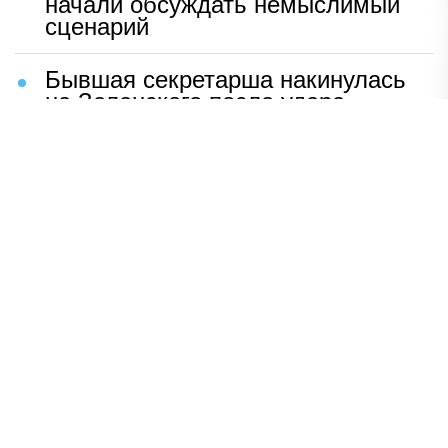
начали обсуждать немыслимый
сценарий
Бывшая секретарша накинулась
на Зеленского после удара
возмездия ВС РФ
В Москве назвали ключевой
фактор завершения СВО
Мерц жаждет войны с Россией:
раскрыто — зачем
Иран разгромил логово
американцев
НАВЕРХ
ПОЛНАЯ ВЕРСИЯ
Политика
Шоу-бизнес