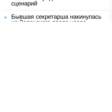
сценарий
Бывшая секретарша накинулась
на Зеленского после удара
возмездия ВС РФ
В Москве назвали ключевой
фактор завершения СВО
Мерц жаждет войны с Россией:
раскрыто — зачем
Иран разгромил логово
американцев
НАВЕРХ
ПОЛНАЯ ВЕРСИЯ
Политика
Шоу-бизнес