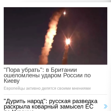
"Пора убрать": в Британии
ошеломлены ударом России по
Киеву
Европейцы активно делятся своими мнениями
"Дурить народ": русская разведка
раскрыла коварный замысел ЕС