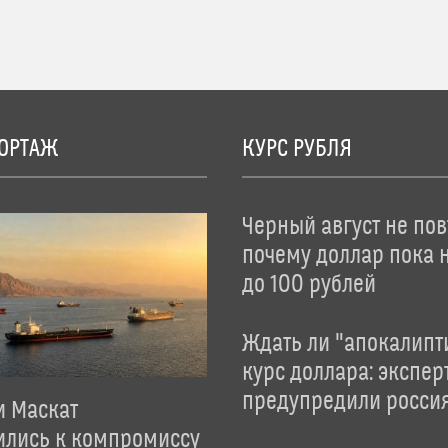
ОРТАЖ
КУРС РУБЛЯ
Черный август не пов
почему доллар пока 
до 100 рублей
Ждать ли "апокалипт
курс доллара: экспер
предупредили росси
и Маскат
ились к компромиссу