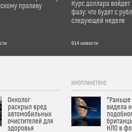
Курс доллара войдет
зскому проливу
фазу: что будет с руб
следующей неделе
сти
914
новости
ИНОПЛАНЕТЯНЕ
Онколог
"Раньше
раскрыл вред
видела н
автомобильных
подобног
очистителей для
британц
здоровья
НЛО в ф