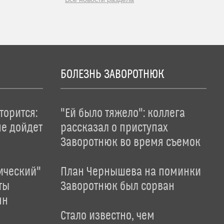
БОЛЕЗНЬ ЗАВОРОТНЮК
торится:
"Ей было тяжело": коллега
не дойдет
рассказал о приступах
Заворотнюк во время съемок
ический"
План Чернышева на поминки
ты
Заворотнюк был сорван
ян
Стало известно, чем