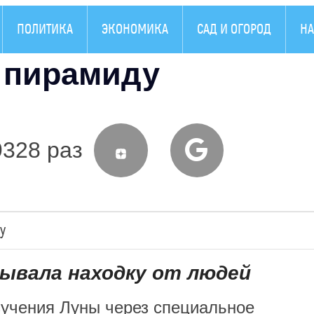
ПОЛИТИКА
ЭКОНОМИКА
САД И ОГОРОД
НА
 пирамиду
9328 раз
у
рывала находку от людей
зучения Луны через специальное