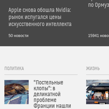
по Орму
Apple снова обошла Nvidia:
рынок испугался цены
искусственного интеллекта
50
новости
15941
ново
ПОЛИТИКА
ЖИЗНЬ
"Постельные
клопы": в
деликатной
проблеме
Франции нашли