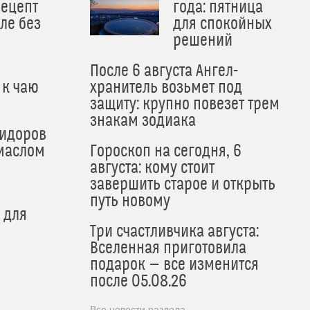
рецепт
года: пятница
ле без
для спокойных
решений
После 6 августа Ангел-
 к чаю
хранитель возьмет под
защиту: крупно повезет трем
знакам зодиака
мидоров
маслом
Гороскоп на сегодня, 6
августа: кому стоит
завершить старое и открыть
путь новому
 для
Три счастливчика августа:
Вселенная приготовила
подарок — все изменится
после 05.08.26
Все новости раздела