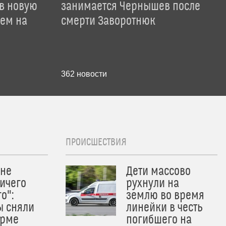
 в новую
занимается Чернышев после
лем на
смерти Заворотнюк
362
новости
ПРОИСШЕСТВИЯ
 не
Дети массово
ичего
рухнули на
о":
землю во время
ы сняли
линейки в честь
орме
погибшего на