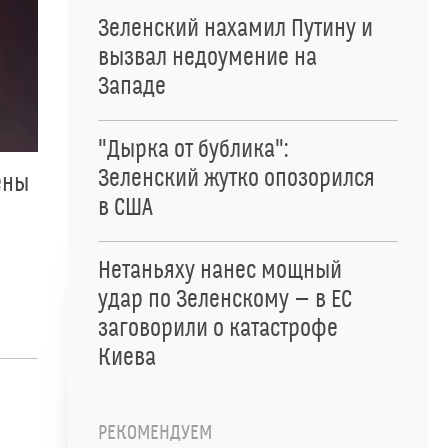
Зеленский нахамил Путину и
вызвал недоумение на
Западе
"Дырка от бублика":
Зеленский жутко опозорился
ены
в США
Нетаньяху нанес мощный
удар по Зеленскому — в ЕС
заговорили о катастрофе
Киева
РЕКОМЕНДУЕМ