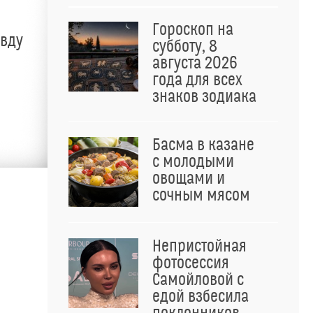
Гороскоп на
авду
субботу, 8
августа 2026
года для всех
знаков зодиака
Басма в казане
с молодыми
овощами и
сочным мясом
Непристойная
фотосессия
Самойловой с
едой взбесила