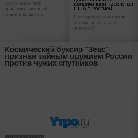
Космическое тело
американцев перепутал
США с Россией
приблизится к нашей
планете 21 августа
В госкорпорации назвали
случившееся простой
опечаткой
Космический буксир "Зевс"
признан тайным оружием России
против чужих спутников