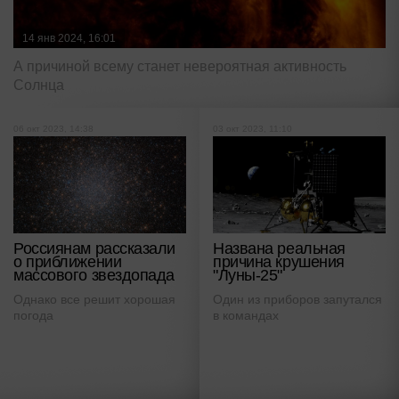
14 янв 2024, 16:01
А причиной всему станет невероятная активность
Солнца
06 окт 2023, 14:38
03 окт 2023, 11:10
Россиянам рассказали
Названа реальная
о приближении
причина крушения
массового звездопада
"Луны-25"
Однако все решит хорошая
Один из приборов запутался
погода
в командах