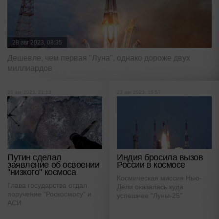
28 авг 2023, 08:35
Дешевле, чем первая "Луна", однако дороже двух
миллиардов
25 авг 2023, 21:13
23 авг 2023, 15:57
Путин сделал
Индия бросила вызов
заявление об освоении
России в космосе
"низкого" космоса
Космическая миссия Нью-
Глава государства отдал
Дели оказалась куда
поручение "Роскосмосу" и
успешнее "Луны-25"
АСИ