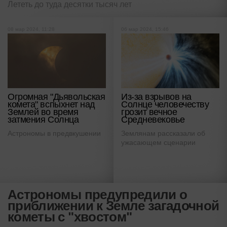
Лететь до туда десятки тысяч лет
08 мар 2024, 11:28
06 мар 2024, 15:46
Огромная "Дьявольская
Из-за взрывов на
комета" вспыхнет над
Солнце человечеству
Землей во время
грозит вечное
затмения Солнца
Средневековье
Астрономы в предвкушении
Землянам рассказали об
ужасающем сценарии
Астрономы предупредили о
приближении к Земле загадочной
кометы с "хвостом"