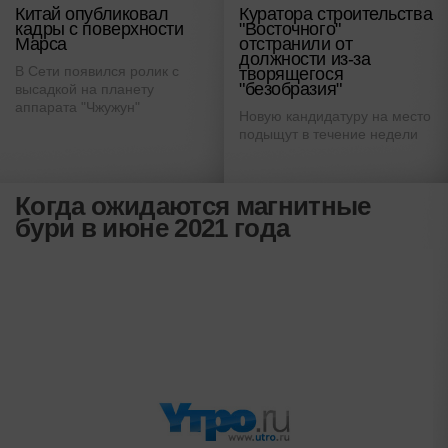
Китай опубликовал
Куратора строительства
кадры с поверхности
"Восточного"
Марса
отстранили от
должности из-за
В Сети появился ролик с
творящегося
"безобразия"
высадкой на планету
аппарата "Чжужун"
Новую кандидатуру на место
подыщут в течение недели
Когда ожидаются магнитные
бури в июне 2021 года