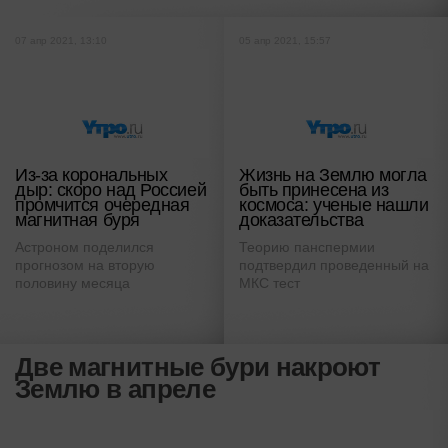
07 апр 2021, 13:10
05 апр 2021, 15:57
Из-за корональных
Жизнь на Землю могла
дыр: скоро над Россией
быть принесена из
промчится очередная
космоса: ученые нашли
магнитная буря
доказательства
Астроном поделился
Теорию панспермии
прогнозом на вторую
подтвердил проведенный на
половину месяца
МКС тест
Две магнитные бури накроют
Землю в апреле