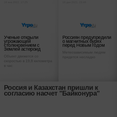
18 янв 2022, 17:25
16 дек 2021, 23:46
Ученые открыли
Россиян предупредили
угрожающей
о магнитных бурях
столкновением с
перед Новым годом
Землей астероид
Метеозависимым людям
Объект движется со
придется несладко
скоростью в 19,8 километра
в час
Россия и Казахстан пришли к
согласию насчет "Байконура"