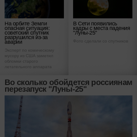
На орбите Земли
В Сети появились
опасная ситуация:
кадры с места падения
советский спутник
"Луны-25"
разрушился из-за
Фото сделали со спутников
аварии
Эксперт по комическому
мусору из США заметил
обломки старого
летательного аппарата
Во сколько обойдется россиянам
перезапуск "Луны-25"