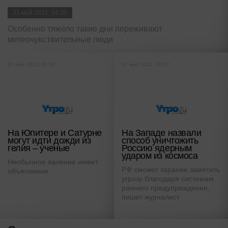
31 май 2021, 04:30
Особенно тяжело такие дни переживают
метеочувствительные люди
27 май 2021, 21:32
27 май 2021, 10:37
На Юпитере и Сатурне
На Западе назвали
могут идти дожди из
способ уничтожить
гелия – ученые
Россию ядерным
ударом из космоса
Необычное явление имеет
РФ сможет заранее заметить
объяснения
угрозу благодаря системам
раннего предупреждения,
пишет журналист