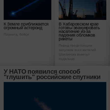
К Земле приближается
В Хабаровском крае
огромный астероид
готовы эвакуировать
население из-за
Планета, бойся
падения обломков
ракеты
Перед предстоящим
запуском всех жителей
Шахтинска вывезут
подальше
У НАТО появился способ
"глушить" российские спутники