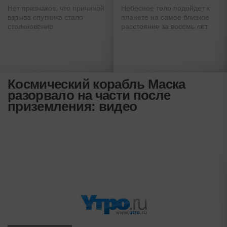
Нет признаков, что причиной
Небесное тело подойдет к
взрыва спутника стало
планете на самое близкое
столкновение
расстояние за восемь лет
Космический корабль Маска
разорвало на части после
приземления: видео