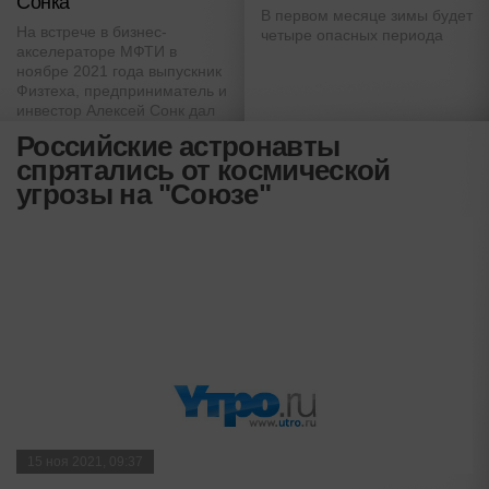
Сонка
В первом месяце зимы будет
На встрече в бизнес-
четыре опасных периода
акселераторе МФТИ в
ноябре 2021 года выпускник
Физтеха, предприниматель и
инвестор Алексей Сонк дал
на редкость откровенные
Российские астронавты
ответы на вопросы
спрятались от космической
слушателей
угрозы на "Союзе"
15 ноя 2021, 09:37