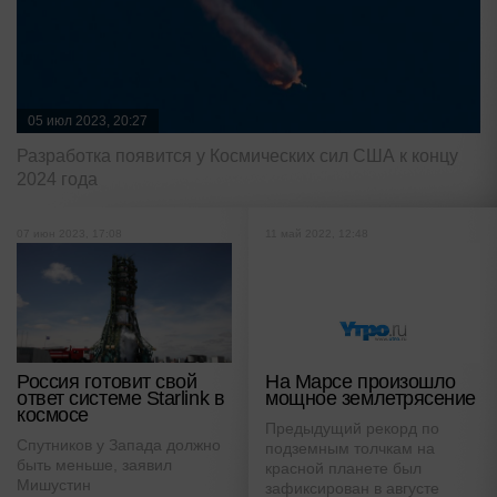
05 июл 2023, 20:27
Разработка появится у Космических сил США к концу
2024 года
07 июн 2023, 17:08
11 май 2022, 12:48
Россия готовит свой
На Марсе произошло
ответ системе Starlink в
мощное землетрясение
космосе
Предыдущий рекорд по
Спутников у Запада должно
подземным толчкам на
быть меньше, заявил
красной планете был
Мишустин
зафиксирован в августе