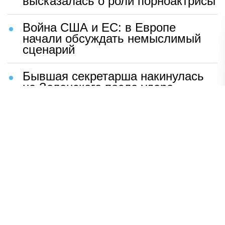
высказалась о роли порноактрисы
Война США и ЕС: в Европе
начали обсуждать немыслимый
сценарий
Бывшая секретарша накинулась
на Зеленского после удара
возмездия ВС РФ
В Москве назвали ключевой
фактор завершения СВО
Мерц жаждет войны с Россией:
раскрыто — зачем
Иран разгромил логово
американцев