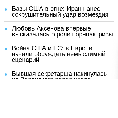
Базы США в огне: Иран нанес
сокрушительный удар возмездия
Любовь Аксенова впервые
высказалась о роли порноактрисы
Война США и ЕС: в Европе
начали обсуждать немыслимый
сценарий
Бывшая секретарша накинулась
на Зеленского после удара
возмездия ВС РФ
В Москве назвали ключевой
фактор завершения СВО