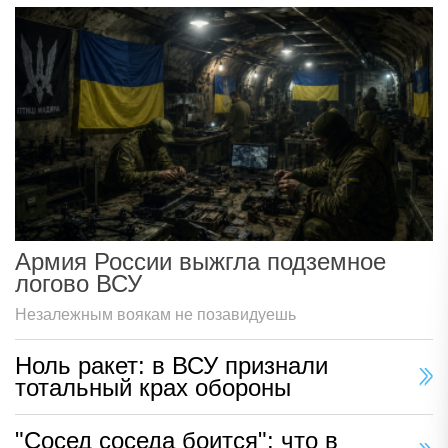
Армия России выжгла подземное
логово ВСУ
Незалежным воякам не позавидуешь
Ноль ракет: в ВСУ признали
тотальный крах обороны
"Сосед соседа боится": что в