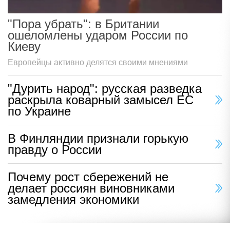
"Пора убрать": в Британии
ошеломлены ударом России по
Киеву
Европейцы активно делятся своими мнениями
"Дурить народ": русская разведка
раскрыла коварный замысел ЕС
по Украине
В Финляндии признали горькую
правду о России
Почему рост сбережений не
делает россиян виновниками
замедления экономики