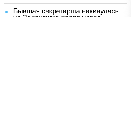
Бывшая секретарша накинулась
на Зеленского после удара
возмездия ВС РФ
В Москве назвали ключевой
фактор завершения СВО
Мерц жаждет войны с Россией:
раскрыто — зачем
Иран разгромил логово
американцев
НАВЕРХ
ПОЛНАЯ ВЕРСИЯ
Политика
Шоу-бизнес
Сад и огород
Экономика