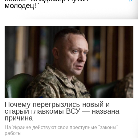
молодец!"
Почему перегрызлись новый и
старый главкомы ВСУ — названа
причина
На Украине действуют свои преступные "законы"
работы