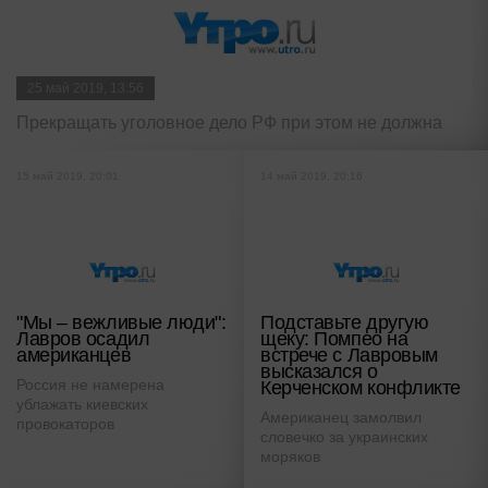
25 май 2019, 13:56
Прекращать уголовное дело РФ при этом не должна
15 май 2019, 20:01
14 май 2019, 20:16
"Мы – вежливые люди":
Подставьте другую
Лавров осадил
щеку: Помпео на
американцев
встрече с Лавровым
высказался о
Россия не намерена
Керченском конфликте
ублажать киевских
Американец замолвил
провокаторов
словечко за украинских
моряков