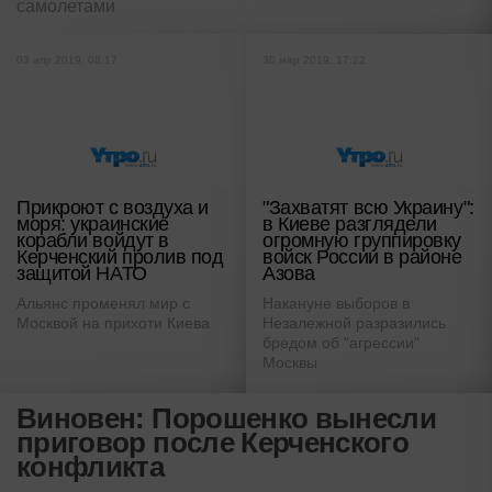
самолетами
03 апр 2019, 08:17
30 мар 2019, 17:22
Прикроют с воздуха и
"Захватят всю Украину":
моря: украинские
в Киеве разглядели
корабли войдут в
огромную группировку
Керченский пролив под
войск России в районе
защитой НАТО
Азова
Альянс променял мир с
Накануне выборов в
Москвой на прихоти Киева
Незалежной разразились
бредом об "агрессии"
Москвы
Виновен: Порошенко вынесли
приговор после Керченского
конфликта