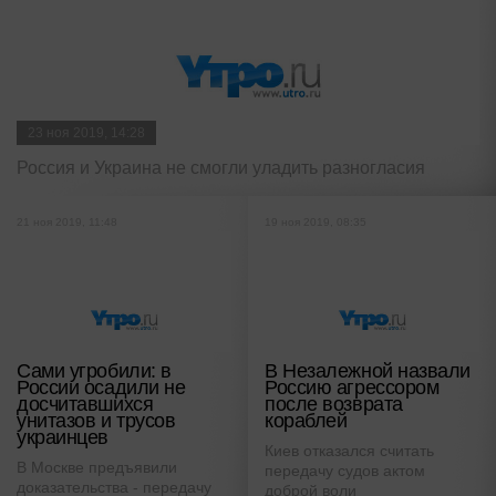
23 ноя 2019, 14:28
Россия и Украина не смогли уладить разногласия
21 ноя 2019, 11:48
19 ноя 2019, 08:35
Сами угробили: в
В Незалежной назвали
России осадили не
Россию агрессором
досчитавшихся
после возврата
унитазов и трусов
кораблей
украинцев
Киев отказался считать
В Москве предъявили
передачу судов актом
доказательства - передачу
доброй воли