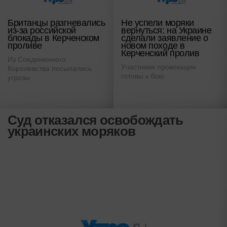
Британцы разгневались
Не успели моряки
из-за российской
вернуться: на Украине
блокады в Керченском
сделали заявление о
проливе
новом походе в
Керченский пролив
Из Соединенного
Участники провокации
Королевства посыпались
готовы к бою
угрозы
Суд отказался освобождать
украинских моряков