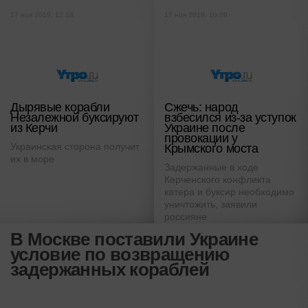
17 ноя 2019, 12:18
17 ноя 2019, 10:09
Дырявые корабли
Сжечь: народ
Незалежной буксируют
взбесился из-за уступок
из Керчи
Украине после
провокации у
Украинская сторона получит
Крымского моста
их в море
Задержанные в ходе
Керченского конфликта
катера и буксир необходимо
уничтожить, заявили
россияне
В Москве поставили Украине
условие по возвращению
задержанных кораблей