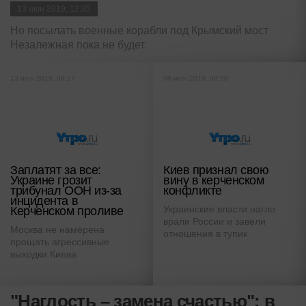
13 июн 2019, 12:35
Но посылать военные корабли под Крымский мост
Незалежная пока не будет
13 июн 2019, 08:17
06 июн 2019, 09:58
Заплатят за все:
Киев признал свою
Украине грозит
вину в керченском
трибунал ООН из-за
конфликте
инцидента в
Украинские власти нагло
Керченском проливе
врали России и завели
Москва не намерена
отношения в тупик
прощать агрессивные
выходки Киева
"Наглость – замена счастью": в