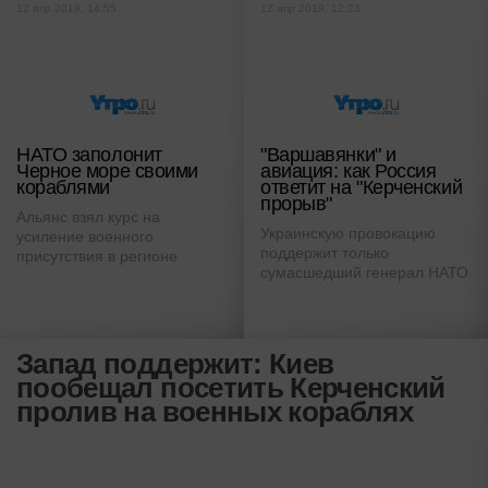
12 апр 2019, 14:55
12 апр 2019, 12:23
НАТО заполонит
"Варшавянки" и
Черное море своими
авиация: как Россия
кораблями
ответит на "Керченский
прорыв"
Альянс взял курс на
Украинскую провокацию
усиление военного
поддержит только
присутствия в регионе
сумасшедший генерал НАТО
Запад поддержит: Киев
пообещал посетить Керченский
пролив на военных кораблях