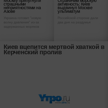
Москву припугнули
Ограничим морскую
страшными
активность: Киев
неприятностями на
выдвинул Москве
Азове
ультиматум
Украина готовит "новую
Российской стороне дали
волну давления" из-за
два дня на раздумья
задержанных моряков
Киев вцепится мертвой хваткой в
Керченский пролив