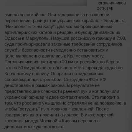
пограничников
ФСБ РФ
вышло неспокойное. Они задержали за незаконное
пересечение границы три украинских корабля – "Бердянск",
"Никополь" и "Яны Капу". Два малых бронированных
артиллерийских катера и рейдовый буксир двигались из
Одессы в Мариуполь. Нарушив российскую границу в 7:00,
суда проигнорировали законные требования сотрудников
службы безопасности немедленно остановиться и
целенаправленно двигались к Крымскому мосту.
Пограничники их настигли в 20 км от российского берега,
что на 50 км дальше от обычного места прохода судов по
Керченскому проливу. Операция по задержанию
сопровождалась стрельбой. Сотрудники ФСБ РФ
действовали в рамках закона. В результате не
представляющие опасности ранения рук и ног получили
украинский офицер и двое контрактников. Это говорит о
том, что россияне умышленно стреляли не на поражение, а
чтобы "остудить" пыл моряков Незалежной. После
задержания их отправили на допрос. В итоге морской
конфликт между Москвой и Киевом перешел в
дипломатическую плоскость.