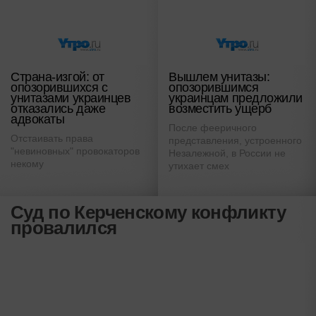
Страна-изгой: от
Вышлем унитазы:
опозорившихся с
опозорившимся
унитазами украинцев
украинцам предложили
отказались даже
возместить ущерб
адвокаты
После фееричного
Отстаивать права
представления, устроенного
"невиновных" провокаторов
Незалежной, в России не
некому
утихает смех
Суд по Керченскому конфликту
провалился