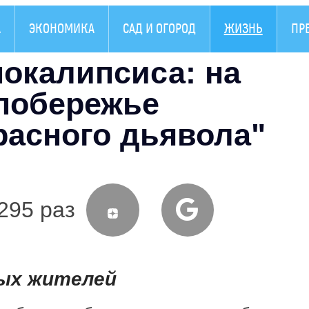
А
ЭКОНОМИКА
САД И ОГОРОД
ЖИЗНЬ
ПР
покалипсиса: на
побережье
расного дьявола"
295 раз
ых жителей