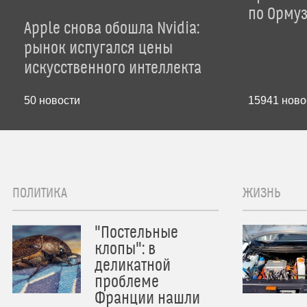
по Орму
Apple снова обошла Nvidia:
рынок испугался цены
искусственного интеллекта
50
новости
15941
ново
ПОЛИТИКА
ЖИЗНЬ
"Постельные
клопы": в
деликатной
проблеме
Франции нашли