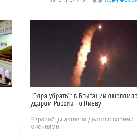
Отдел инфор
15:40, 28.07.2019
"Пора убрать": в Британии ошеломл
ударом России по Киеву
Европейцы активно делятся своими
мнениями