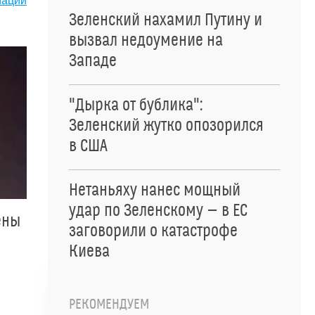
мации
Зеленский нахамил Путину и
вызвал недоумение на
Западе
"Дырка от бублика":
Зеленский жутко опозорился
в США
Нетаньяху нанес мощный
удар по Зеленскому — в ЕС
ены
заговорили о катастрофе
Киева
РЕКОМЕНДУЕМ