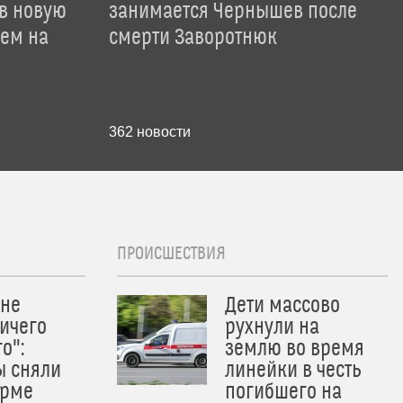
 в новую
занимается Чернышев после
лем на
смерти Заворотнюк
362
новости
ПРОИСШЕСТВИЯ
 не
Дети массово
ичего
рухнули на
о":
землю во время
ы сняли
линейки в честь
орме
погибшего на