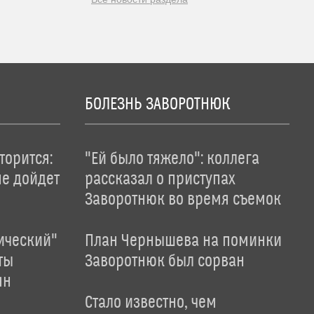
БОЛЕЗНЬ ЗАВОРОТНЮК
торится:
"Ей было тяжело": коллега
не дойдет
рассказал о приступах
Заворотнюк во время съемок
ический"
План Чернышева на поминки
ты
Заворотнюк был сорван
ян
Стало известно, чем