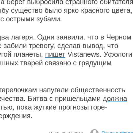
на берег выбросило странного обитател
ыбу существо было ярко-красного цвета,
 с острыми зубами.
ва лагеря. Одни заявили, что в Черном
 забили тревогу, сделав вывод, что
угой планеты,
пишет
Vistanews. Уфологи
ашных тварей связано с грядущим
тарелочкам напугали общественность
ечества. Битва с пришельцами
должна
стью, пока жуткие прогнозы горе-
ерждения.