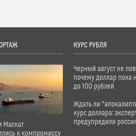
ОРТАЖ
КУРС РУБЛЯ
Черный август не пов
почему доллар пока 
до 100 рублей
Ждать ли "апокалипт
курс доллара: экспер
предупредили росси
и Маскат
ились к компромиссу