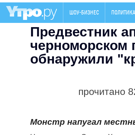
ШОУ-БИЗНЕС
ПОЛИТИК
Предвестник а
черноморском 
обнаружили "к
прочитано 8
Монстр напугал местн