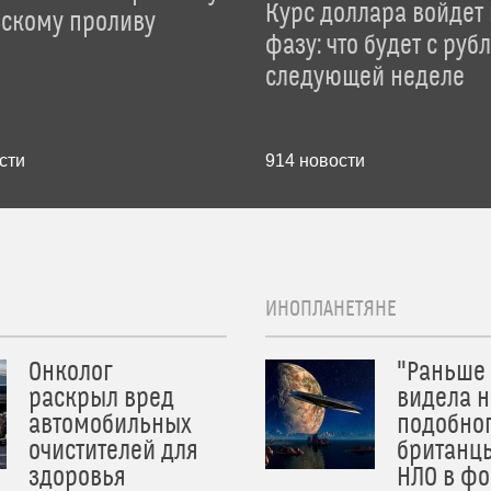
Курс доллара войдет
зскому проливу
фазу: что будет с руб
следующей неделе
сти
914
новости
ИНОПЛАНЕТЯНЕ
Онколог
"Раньше
раскрыл вред
видела н
автомобильных
подобног
очистителей для
британц
здоровья
НЛО в ф