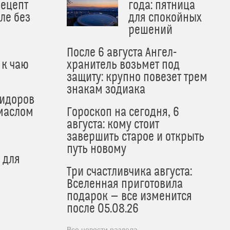
рецепт
года: пятница
ле без
для спокойных
решений
После 6 августа Ангел-
 к чаю
хранитель возьмет под
защиту: крупно повезет трем
знакам зодиака
мидоров
маслом
Гороскоп на сегодня, 6
августа: кому стоит
завершить старое и открыть
путь новому
 для
Три счастливчика августа:
Вселенная приготовила
подарок — все изменится
после 05.08.26
Все новости раздела