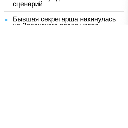
сценарий
Бывшая секретарша накинулась
на Зеленского после удара
возмездия ВС РФ
В Москве назвали ключевой
фактор завершения СВО
Мерц жаждет войны с Россией:
раскрыто — зачем
Иран разгромил логово
американцев
НАВЕРХ
ПОЛНАЯ ВЕРСИЯ
Политика
Шоу-бизнес