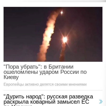
"Пора убрать": в Британии
ошеломлены ударом России по
Киеву
Европейцы активно делятся своими мнениями
"Дурить народ": русская разведка
раскрыла коварный замысел ЕС