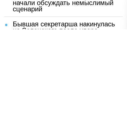
начали обсуждать немыслимый
сценарий
Бывшая секретарша накинулась
на Зеленского после удара
возмездия ВС РФ
В Москве назвали ключевой
фактор завершения СВО
Мерц жаждет войны с Россией:
раскрыто — зачем
Иран разгромил логово
американцев
НАВЕРХ
ПОЛНАЯ ВЕРСИЯ