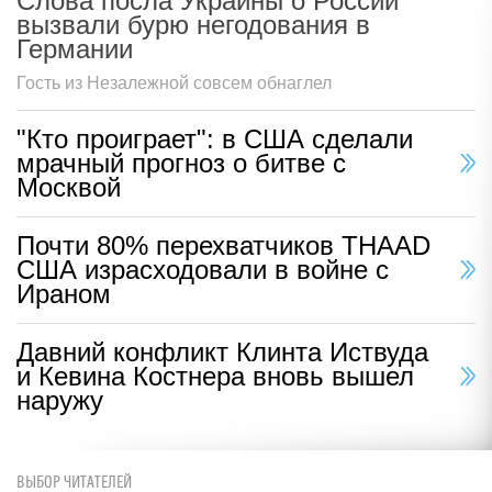
Слова посла Украины о России
вызвали бурю негодования в
Германии
Гость из Незалежной совсем обнаглел
"Кто проиграет": в США сделали
мрачный прогноз о битве с
Москвой
Почти 80% перехватчиков THAAD
США израсходовали в войне с
Ираном
Давний конфликт Клинта Иствуда
и Кевина Костнера вновь вышел
наружу
ВЫБОР ЧИТАТЕЛЕЙ