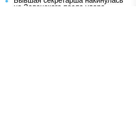
Бывшая секретарша накинулась
на Зеленского после удара
возмездия ВС РФ
В Москве назвали ключевой
фактор завершения СВО
Мерц жаждет войны с Россией:
раскрыто — зачем
Иран разгромил логово
американцев
НАВЕРХ
ПОЛНАЯ ВЕРСИЯ
Политика
Шоу-бизнес
Сад и огород
Экономика
Пресс-релизы