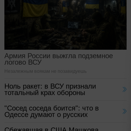
Армия России выжгла подземное
логово ВСУ
Незалежным воякам не позавидуешь
Ноль ракет: в ВСУ признали
тотальный крах обороны
"Сосед соседа боится": что в
Одессе думают о русских
Сбежавшая в США Машкова