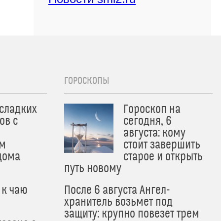
ГОРОСКОПЫ
 сладких
Гороскоп на
ов с
сегодня, 6
августа: кому
м
стоит завершить
дома
старое и открыть
путь новому
 к чаю
После 6 августа Ангел-
хранитель возьмет под
защиту: крупно повезет трем