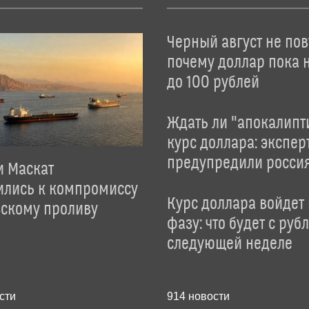
Черный август не пов
почему доллар пока 
до 100 рублей
Ждать ли "апокалипт
курс доллара: экспер
предупредили росси
и Маскат
ились к компромиссу
Курс доллара войдет
зскому проливу
фазу: что будет с руб
следующей неделе
сти
914
новости