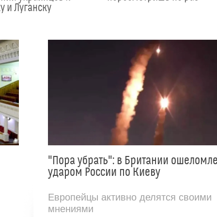
у и Луганску
"Пора убрать": в Британии ошеломл
ударом России по Киеву
Европейцы активно делятся своими
мнениями