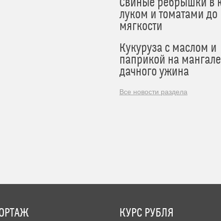
Свиные ребрышки в к
луком и томатами до
мягкости
Кукуруза с маслом и
паприкой на мангале
дачного ужина
Все новости раздела
ОРТАЖ
КУРС РУБЛЯ