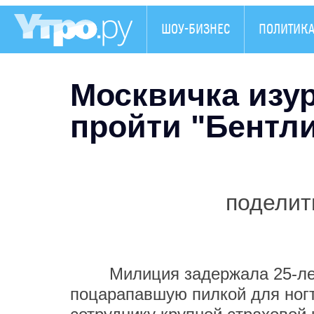
ШОУ-БИЗНЕС
ПОЛИТИК
Москвичка изу
пройти "Бентли
поделит
Милиция задержала 25-летн
поцарапавшую пилкой для ног