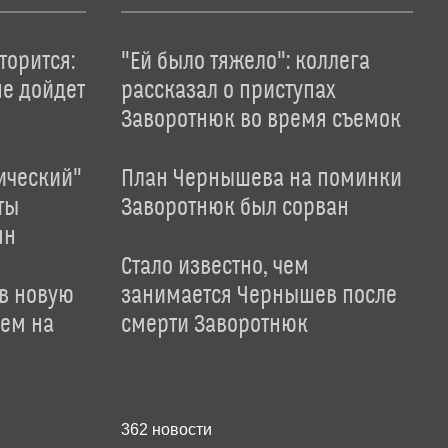
торится:
"Ей было тяжело": коллега
не дойдет
рассказал о приступах
Заворотнюк во время съемок
ический"
План Чернышева на поминки
ты
Заворотнюк был сорван
ян
Стало известно, чем
 в новую
занимается Чернышев после
лем на
смерти Заворотнюк
362
новости