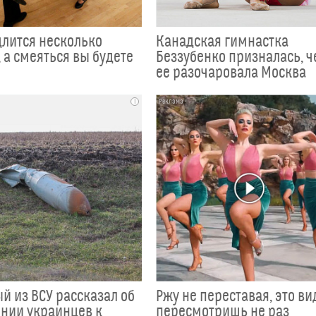
длится несколько
Канадская гимнастка
 а смеяться вы будете
Беззубенко призналась, 
ее разочаровала Москва
i
й из ВСУ рассказал об
Ржу не переставая, это ви
нии украинцев к
пересмотришь не раз