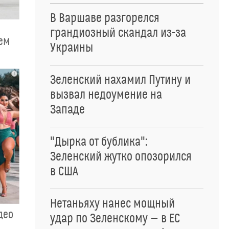
В Варшаве разгорелся
грандиозный скандал из-за
чем
Украины
i
Зеленский нахамил Путину и
вызвал недоумение на
Западе
"Дырка от бублика":
Зеленский жутко опозорился
в США
Нетаньяху нанес мощный
део
удар по Зеленскому — в ЕС