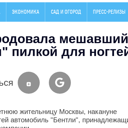
А
ЭКОНОМИКА
САД И ОГОРОД
ПРЕСС-РЕЛИЗЫ
родовала мешавши
" пилкой для ногте
ься
юю жительницу Москвы, накануне
тей автомобиль "Бентли", принадлежащ