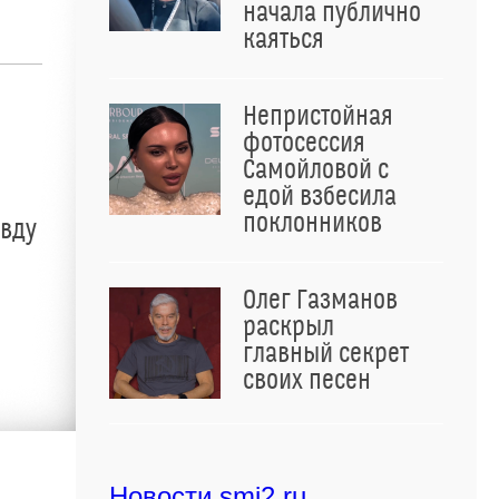
начала публично
каяться
Непристойная
фотосессия
Самойловой с
едой взбесила
поклонников
авду
Олег Газманов
раскрыл
главный секрет
своих песен
Новости smi2.ru