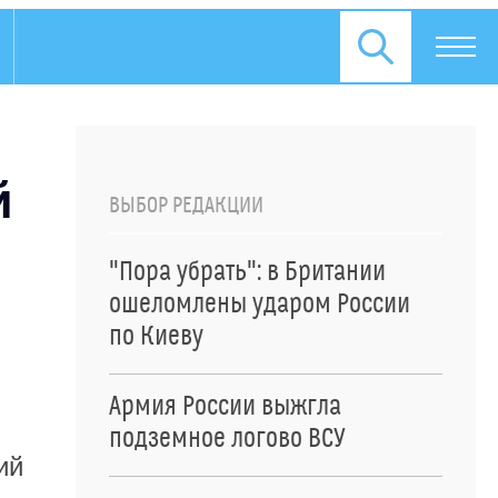
й
й
ВЫБОР РЕДАКЦИИ
"Пора убрать": в Британии
ошеломлены ударом России
по Киеву
Армия России выжгла
подземное логово ВСУ
ий