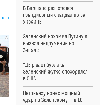
В Варшаве разгорелся
грандиозный скандал из-за
rbc.ru
Украины
Зеленский нахамил Путину и
i
вызвал недоумение на
Западе
"Дырка от бублика":
Зеленский жутко опозорился
в США
Нетаньяху нанес мощный
удар по Зеленскому — в ЕС
ит