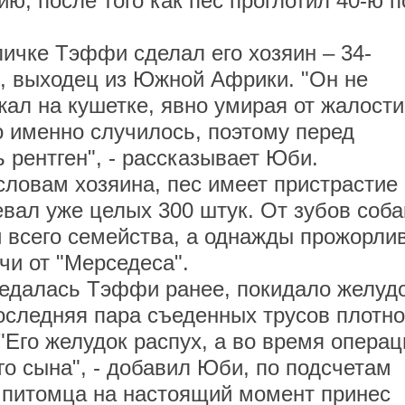
ю, после того как пес проглотил 40-ю п
е Тэффи сделал его хозяин – 34-
, выходец из Южной Африки. "Он не
жал на кушетке, явно умирая от жалости
о именно случилось, поэтому перед
 рентген", - рассказывает Юби.
вам хозяина, пес имеет пристрастие 
евал уже целых 300 штук. От зубов соба
и всего семейства, а однажды прожорли
чи от "Мерседеса".
далась Тэффи ранее, покидало желуд
оследняя пара съеденных трусов плотно
"Его желудок распух, а во время операц
го сына", - добавил Юби, по подсчетам
о питомца на настоящий момент принес