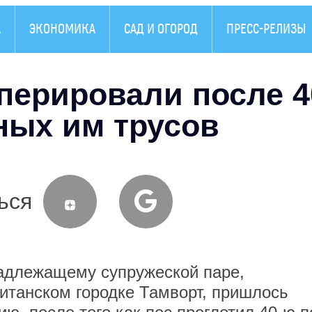
А
ЭКОНОМИКА
САД И ОГОРОД
ПРЕСС-РЕЛИЗЫ
перировали после 4
ных им трусов
ься
лежащему супружеской паре,
танском городке Тамворт, пришлось