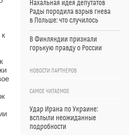
о
Нахальная идея депутатов
Рады породила взрыв гнева
в Польше: что случилось
 к
В Финляндии признали
горькую правду о России
к
ки
НОВОСТИ ПАРТНЕРОВ
вое
САМОЕ ЧИТАЕМОЕ
ок
Удар Ирана по Украине:
ии
всплыли неожиданные
подробности