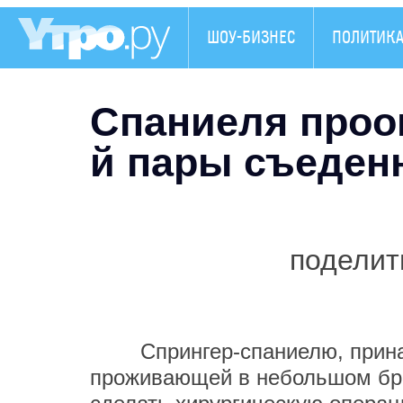
ШОУ-БИЗНЕС
ПОЛИТИК
Спаниеля проо
й пары съеден
поделит
Спрингер-спаниелю, принад
проживающей в небольшом бри