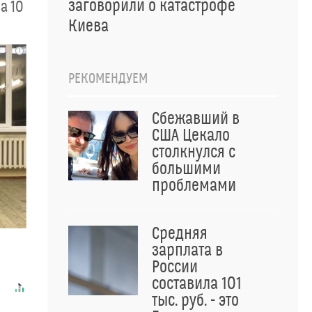
заговорили о катастрофе
а 10
Киева
i
РЕКОМЕНДУЕМ
Сбежавший в
США Цекало
столкнулся с
большими
проблемами
Средняя
е
зарплата в
России
составила 101
тыс. руб. - это