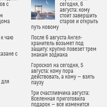
ов с
сегодня, 6
августа: кому
м
стоит завершить
дома
старое и открыть
путь новому
 к чаю
После 6 августа Ангел-
хранитель возьмет под
защиту: крупно повезет трем
азане с
знакам зодиака
Гороскоп на сегодня, 5
августа: кому пора
действовать, а кому — взять
 для
паузу
Три счастливчика августа:
Вселенная приготовила
подарок — все изменится