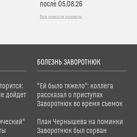
после 05.08.26
Все новости раздела
БОЛЕЗНЬ ЗАВОРОТНЮК
торится:
"Ей было тяжело": коллега
не дойдет
рассказал о приступах
Заворотнюк во время съемок
ический"
План Чернышева на поминки
ты
Заворотнюк был сорван