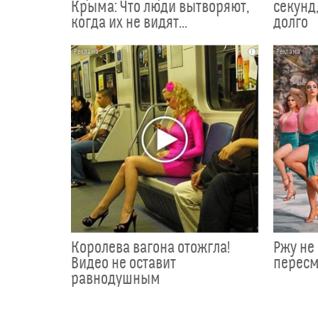
Крыма: Что люди вытворяют,
секунд,
когда их не видят...
долго
i
Королева вагона отожгла!
Ржу не 
Видео не оставит
пересм
равнодушным