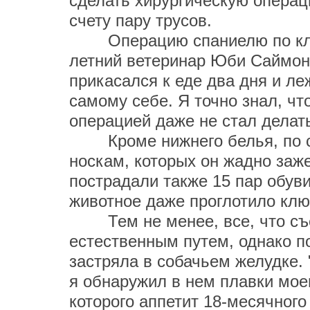
сделать хирургическую операци
счету пару трусов.
Операцию спаниелю по кличк
летний ветеринар Юби Саймон
прикасался к еде два дня и ле
самому себе. Я точно знал, чт
операцией даже не стал делать
Кроме нижнего белья, по сло
носкам, которых он жадно заж
пострадали также 15 пар обув
животное даже проглотило клю
Тем не менее, все, что съе
естественным путем, однако п
застряла в собачьем желудке. 
я обнаружил в нем плавки мое
которого аппетит 18-месячног