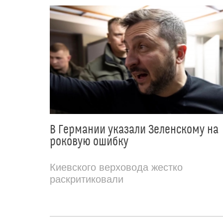
В Германии указали Зеленскому на
роковую ошибку
Киевского верховода жестко
раскритиковали