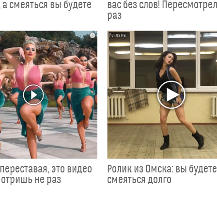
 а смеяться вы будете
вас без слов! Пересмотрел
раз
i
переставая, это видео
Ролик из Омска: вы будет
отришь не раз
смеяться долго