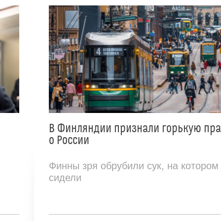
В Финляндии признали горькую пр
о России
Финны зря обрубили сук, на котором
сидели