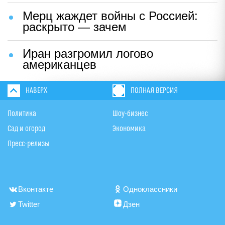
Мерц жаждет войны с Россией:
раскрыто — зачем
Иран разгромил логово
американцев
НАВЕРХ
ПОЛНАЯ ВЕРСИЯ
Политика
Шоу-бизнес
Сад и огород
Экономика
Пресс-релизы
Вконтакте
Одноклассники
Twitter
Дзен