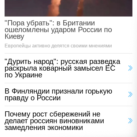
"Пора убрать": в Британии
ошеломлены ударом России по
Киеву
Европейцы активно делятся своими мнениями
"Дурить народ": русская разведка
раскрыла коварный замысел ЕС
по Украине
В Финляндии признали горькую
правду о России
Почему рост сбережений не
делает россиян виновниками
замедления экономики