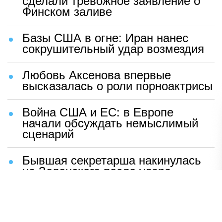
сделали тревожное заявление о
Финском заливе
Базы США в огне: Иран нанес
сокрушительный удар возмездия
Любовь Аксенова впервые
высказалась о роли порноактрисы
Война США и ЕС: в Европе
начали обсуждать немыслимый
сценарий
Бывшая секретарша накинулась
на Зеленского после удара
возмездия ВС РФ
В Москве назвали ключевой
фактор завершения СВО