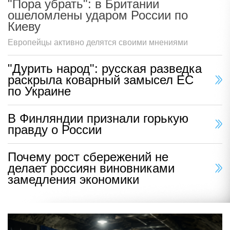
"Пора убрать": в Британии
ошеломлены ударом России по
Киеву
Европейцы активно делятся своими мнениями
"Дурить народ": русская разведка
раскрыла коварный замысел ЕС
по Украине
В Финляндии признали горькую
правду о России
Почему рост сбережений не
делает россиян виновниками
замедления экономики