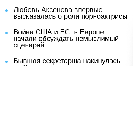
Любовь Аксенова впервые
высказалась о роли порноактрисы
Война США и ЕС: в Европе
начали обсуждать немыслимый
сценарий
Бывшая секретарша накинулась
на Зеленского после удара
возмездия ВС РФ
В Москве назвали ключевой
фактор завершения СВО
Мерц жаждет войны с Россией:
раскрыто — зачем