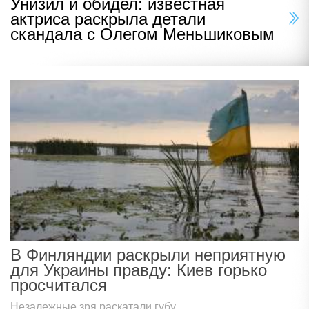
Унизил и обидел: известная
актриса раскрыла детали
скандала с Олегом Меньшиковым
В Финляндии раскрыли неприятную
для Украины правду: Киев горько
просчитался
Незалежные зря раскатали губу