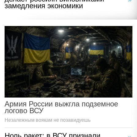
замедления экономики
Армия России выжгла подземное
логово ВСУ
Незалежным воякам не позавидуешь
Ноль ракет: в ВСУ признали