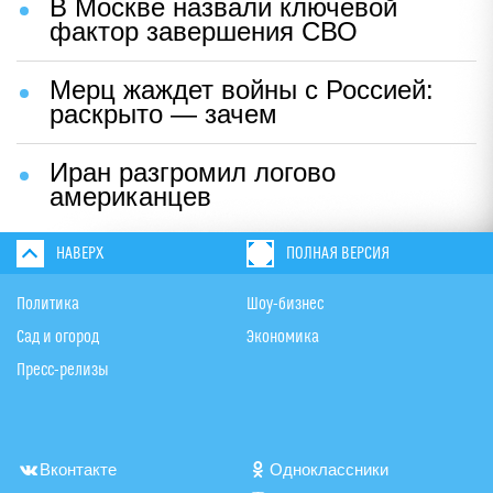
В Москве назвали ключевой
фактор завершения СВО
Мерц жаждет войны с Россией:
раскрыто — зачем
Иран разгромил логово
американцев
НАВЕРХ
ПОЛНАЯ ВЕРСИЯ
Политика
Шоу-бизнес
Сад и огород
Экономика
Пресс-релизы
Вконтакте
Одноклассники