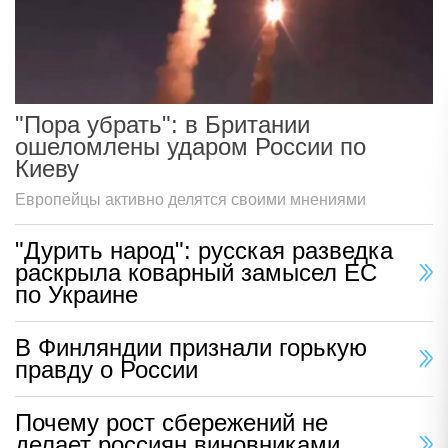
"Пора убрать": в Британии
ошеломлены ударом России по
Киеву
Европейцы активно делятся своими мнениями
"Дурить народ": русская разведка
раскрыла коварный замысел ЕС
по Украине
В Финляндии признали горькую
правду о России
Почему рост сбережений не
делает россиян виновниками