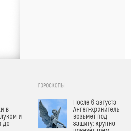
ГОРОСКОПЫ
После 6 августа
и в
Ангел-хранитель
 луком и
возьмет под
и до
защиту: крупно
и
повезет трем