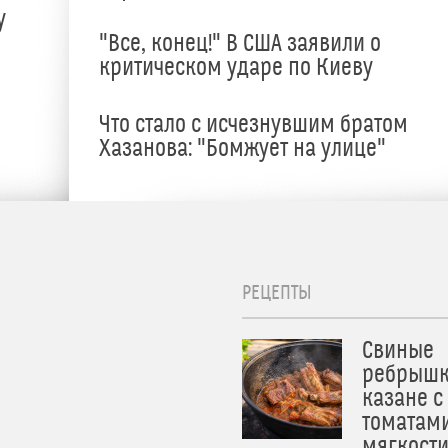
у
"Все, конец!" В США заявили о
критическом ударе по Киеву
Что стало с исчезнувшим братом
Хазанова: "Бомжует на улице"
РЕЦЕПТЫ
Свиные
ребрышк
казане с
томатам
мягкост