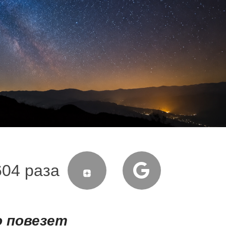
604 раза
 повезет