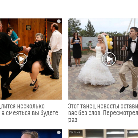
i
длится несколько
Этот танец невесты остав
 а смеяться вы будете
вас без слов! Пересмотрел
раз
i