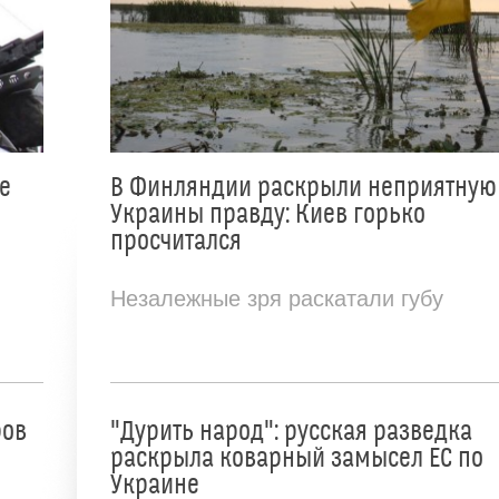
е
В Финляндии раскрыли неприятную
Украины правду: Киев горько
просчитался
Незалежные зря раскатали губу
ров
"Дурить народ": русская разведка
раскрыла коварный замысел ЕС по
Украине