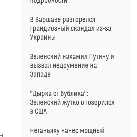
подробности
В Варшаве разгорелся
грандиозный скандал из-за
Украины
Зеленский нахамил Путину и
вызвал недоумение на
Западе
"Дырка от бублика":
Зеленский жутко опозорился
в США
Нетаньяху нанес мощный
н.