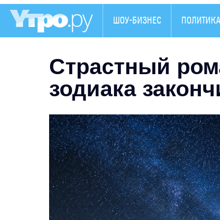
ШОУ-БИЗНЕС
ПОЛИТИК
Страстный рома
зодиака закон