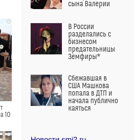
сына Валерии
i
В России
разделались с
бизнесом
предательницы
Земфиры*
Сбежавшая в
США Машкова
попала в ДТП и
начала публично
ит
каяться
а 10
i
Новости smi2.ru