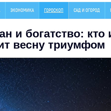
А
ЭКОНОМИКА
ГОРОСКОП
САД И ОГОРОД
н и богатство: кто 
чит весну триумфом