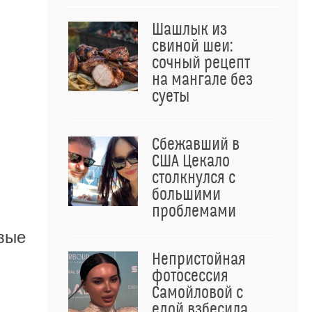
Шашлык из
свиной шеи:
сочный рецепт
на мангале без
суеты
Сбежавший в
США Цекало
столкнулся с
большими
проблемами
евые
Непристойная
фотосессия
Самойловой с
едой взбесила