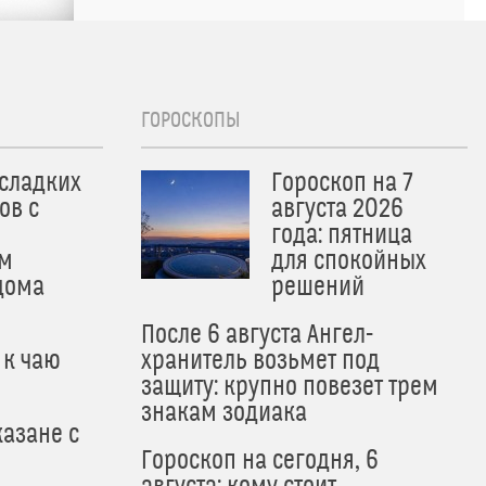
ГОРОСКОПЫ
 сладких
Гороскоп на 7
ов с
августа 2026
года: пятница
м
для спокойных
дома
решений
После 6 августа Ангел-
 к чаю
хранитель возьмет под
защиту: крупно повезет трем
знакам зодиака
азане с
Гороскоп на сегодня, 6