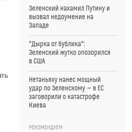
Зеленский нахамил Путину и
вызвал недоумение на
Западе
"Дырка от бублика":
Зеленский жутко опозорился
в США
ать
Нетаньяху нанес мощный
удар по Зеленскому — в ЕС
заговорили о катастрофе
Киева
РЕКОМЕНДУЕМ