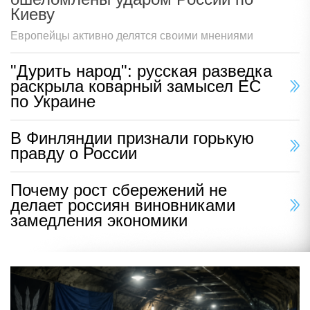
Киеву
Европейцы активно делятся своими мнениями
"Дурить народ": русская разведка
раскрыла коварный замысел ЕС
по Украине
В Финляндии признали горькую
правду о России
Почему рост сбережений не
делает россиян виновниками
замедления экономики