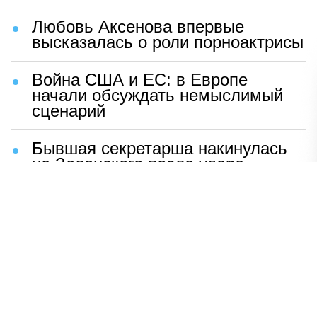
Любовь Аксенова впервые
высказалась о роли порноактрисы
Война США и ЕС: в Европе
начали обсуждать немыслимый
сценарий
Бывшая секретарша накинулась
на Зеленского после удара
возмездия ВС РФ
В Москве назвали ключевой
фактор завершения СВО
Мерц жаждет войны с Россией:
раскрыто — зачем