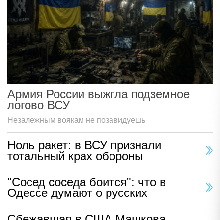
Армия России выжгла подземное
логово ВСУ
Незалежным воякам не позавидуешь
Ноль ракет: в ВСУ признали
тотальный крах обороны
"Сосед соседа боится": что в
Одессе думают о русских
Сбежавшая в США Машкова