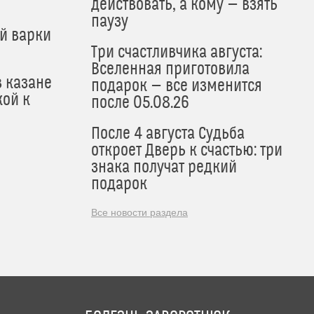
действовать, а кому — взять
паузу
й варки
Три счастливчика августа:
Вселенная приготовила
в казане
подарок — все изменится
кой к
после 05.08.26
После 4 августа Судьба
откроет Дверь к счастью: три
знака получат редкий
подарок
Все новости раздела