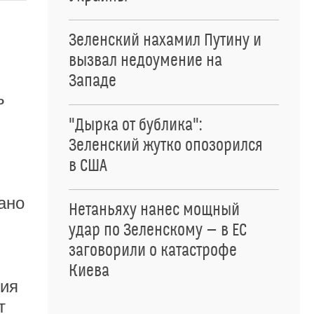
Зеленский нахамил Путину и
вызвал недоумение на
Западе
ь
"Дырка от бублика":
Зеленский жутко опозорился
в США
ано
Нетаньяху нанес мощный
удар по Зеленскому — в ЕС
заговорили о катастрофе
Киева
ния
т