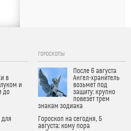
ГОРОСКОПЫ
После 6 августа
и в
Ангел-хранитель
 луком и
возьмет под
и до
защиту: крупно
и
повезет трем
знакам зодиака
 для
Гороскоп на сегодня, 5
августа: кому пора