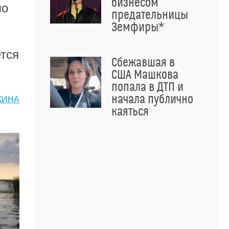
бизнесом
по
предательницы
Земфиры*
ется
Сбежавшая в
США Машкова
попала в ДТП и
начала публично
КИНА
каяться