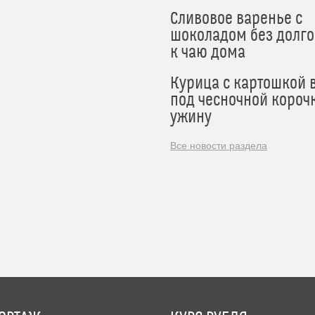
Сливовое варенье с
шоколадом без долго
к чаю дома
Курица с картошкой 
под чесночной короч
ужину
Все новости раздела