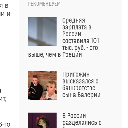
РЕКОМЕНДУЕМ
я в
ли и
Средняя
зарплата в
России
составила 101
тыс. руб. - это
выше, чем в Греции
Пригожин
высказался о
банкротстве
м
сына Валерии
ит,
В России
разделались с
6-го