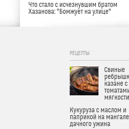
Что стало с исчезнувшим братом
Хазанова: "Бомжует на улице"
РЕЦЕПТЫ
Свиные
ребрышк
казане с
томатам
мягкост
Кукуруза с маслом и
паприкой на мангале
дачного ужина