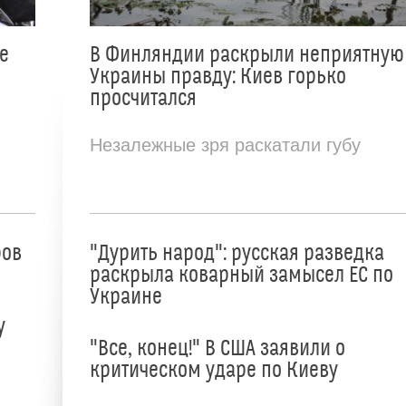
е
В Финляндии раскрыли неприятную
Украины правду: Киев горько
просчитался
Незалежные зря раскатали губу
ров
"Дурить народ": русская разведка
раскрыла коварный замысел ЕС по
Украине
у
"Все, конец!" В США заявили о
критическом ударе по Киеву