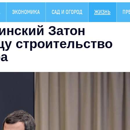
А
ЭКОНОМИКА
САД И ОГОРОД
ЖИЗНЬ
ПР
инский Затон
цу строительство
ра