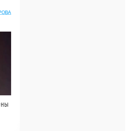
РОВА
ены