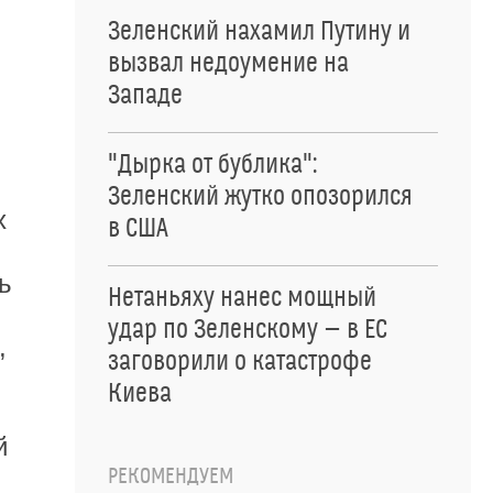
Зеленский нахамил Путину и
вызвал недоумение на
Западе
"Дырка от бублика":
Зеленский жутко опозорился
х
в США
ь
Нетаньяху нанес мощный
удар по Зеленскому — в ЕС
,
заговорили о катастрофе
Киева
й
РЕКОМЕНДУЕМ