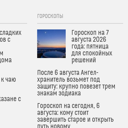
ГОРОСКОПЫ
 сладких
Гороскоп на 7
ов с
августа 2026
года: пятница
м
для спокойных
дома
решений
После 6 августа Ангел-
 к чаю
хранитель возьмет под
защиту: крупно повезет трем
знакам зодиака
азане с
Гороскоп на сегодня, 6
августа: кому стоит
завершить старое и открыть
путь новому