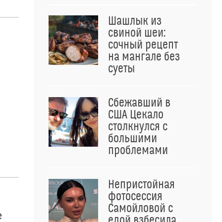
Шашлык из
свиной шеи:
сочный рецепт
на мангале без
суеты
Сбежавший в
США Цекало
столкнулся с
большими
проблемами
Непристойная
фотосессия
Самойловой с
е
едой взбесила