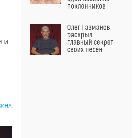
поклонников
Олег Газманов
раскрыл
и и
главный секрет
своих песен
КИНА