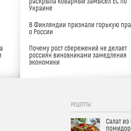
раскрыла коварный замысел ЕС по
Украине
В Финляндии признали горькую пр
о России
а
Почему рост сбережений не делает
и
россиян виновниками замедления
экономики
РЕЦЕПТЫ
Салат из
помидор