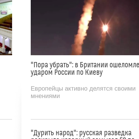
"Пора убрать": в Британии ошеломл
ударом России по Киеву
Европейцы активно делятся своими
мнениями
"Дурить народ": русская разведка