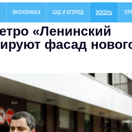
А
ЭКОНОМИКА
САД И ОГОРОД
ЖИЗНЬ
ПР
метро «Ленинский
тируют фасад новог