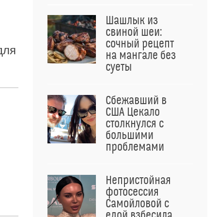
Шашлык из
свиной шеи:
сочный рецепт
для
на мангале без
суеты
Сбежавший в
США Цекало
столкнулся с
большими
проблемами
Непристойная
фотосессия
Самойловой с
едой взбесила