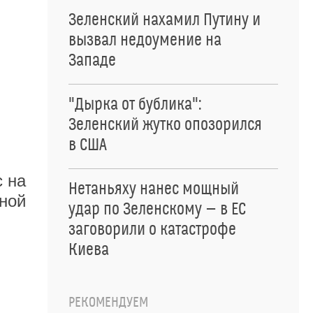
Зеленский нахамил Путину и
вызвал недоумение на
Западе
"Дырка от бублика":
Зеленский жутко опозорился
в США
с на
Нетаньяху нанес мощный
ной
удар по Зеленскому — в ЕС
заговорили о катастрофе
Киева
РЕКОМЕНДУЕМ