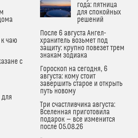
года: пятница
м
для спокойных
дома
решений
После 6 августа Ангел-
 к чаю
хранитель возьмет под
защиту: крупно повезет трем
знакам зодиака
азане с
Гороскоп на сегодня, 6
августа: кому стоит
завершить старое и открыть
путь новому
 для
Три счастливчика августа:
Вселенная приготовила
подарок — все изменится
после 05.08.26