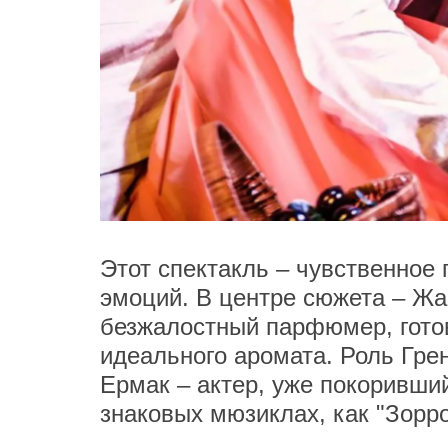
Этот спектакль – чувственное
эмоций. В центре сюжета – Жа
безжалостный парфюмер, гото
идеального аромата. Роль Гре
Ермак – актер, уже покоривши
знаковых мюзиклах, как "Зорро