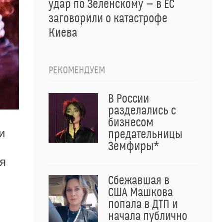
удар по Зеленскому — в ЕС
заговорили о катастрофе
Киева
РЕКОМЕНДУЕМ
В России
разделались с
бизнесом
и
предательницы
Земфиры*
я
Сбежавшая в
США Машкова
попала в ДТП и
начала публично