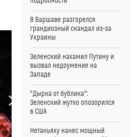
подробности
В Варшаве разгорелся
грандиозный скандал из-за
Украины
Зеленский нахамил Путину и
вызвал недоумение на
Западе
"Дырка от бублика":
Зеленский жутко опозорился
в США
Нетаньяху нанес мощный