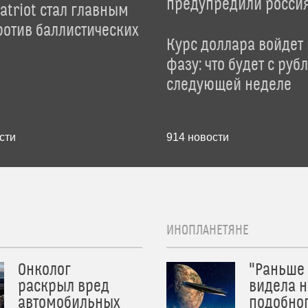
предупредили росси
atriot стал главным
отив баллистических
Курс доллара войдет
фазу: что будет с руб
следующей неделе
сти
914
новости
ИНОПЛАНЕТЯНЕ
Онколог
"Раньше
раскрыл вред
видела н
автомобильных
подобног