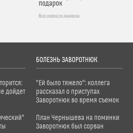
подарок
Все новости раздела
БОЛЕЗНЬ ЗАВОРОТНЮК
торится:
"Ей было тяжело": коллега
не дойдет
рассказал о приступах
Заворотнюк во время съемок
ический"
План Чернышева на поминки
ты
Заворотнюк был сорван