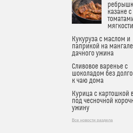
ребрышк
казане с
томатам
мягкост
Кукуруза с маслом и
паприкой на мангале
дачного ужина
Сливовое варенье с
шоколадом без долго
к чаю дома
Курица с картошкой 
под чесночной короч
ужину
Все новости раздела