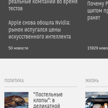
реальные компании во время
Почему P
тестов
щитом пр
ракет
Apple снова обошла Nvidia:
рынок испугался цены
искусственного интеллекта
50
новости
15929
ново
ПОЛИТИКА
ЖИЗНЬ
"Постельные
клопы": в
деликатной