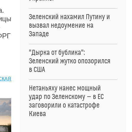
а.
Зеленский нахамил Путину и
ницы
вызвал недоумение на
е
Западе
ФРГ
"Дырка от бублика":
Зеленский жутко опозорился
в США
СКАЯ
Нетаньяху нанес мощный
удар по Зеленскому — в ЕС
заговорили о катастрофе
Киева