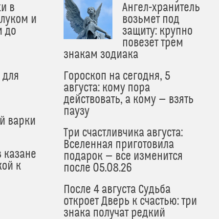
и в
Ангел-хранитель
 луком и
возьмет под
и до
защиту: крупно
и
повезет трем
знакам зодиака
 для
Гороскоп на сегодня, 5
августа: кому пора
действовать, а кому — взять
паузу
й варки
Три счастливчика августа:
Вселенная приготовила
в казане
подарок — все изменится
кой к
после 05.08.26
После 4 августа Судьба
откроет Дверь к счастью: три
знака получат редкий