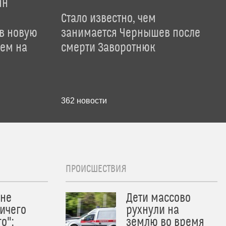
ян
Стало известно, чем
 в новую
занимается Чернышев после
лем на
смерти Заворотнюк
362
новости
ПРОИСШЕСТВИЯ
 не
Дети массово
ичего
рухнули на
о":
землю во время