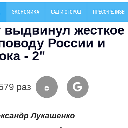
А
ЭКОНОМИКА
САД И ОГОРОД
ПРЕСС-РЕЛИЗЫ
 выдвинул жесткое
поводу России и
ка - 2"
579 раз
ександр Лукашенко