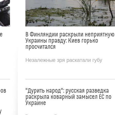
е
В Финляндии раскрыли неприятную
Украины правду: Киев горько
просчитался
Незалежные зря раскатали губу
ров
"Дурить народ": русская разведка
раскрыла коварный замысел ЕС по
Украине
у