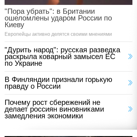
"Пора убрать": в Британии
ошеломлены ударом России по
Киеву
Европейцы активно делятся своими мнениями
"Дурить народ": русская разведка
раскрыла коварный замысел ЕС
по Украине
В Финляндии признали горькую
правду о России
Почему рост сбережений не
делает россиян виновниками
замедления экономики