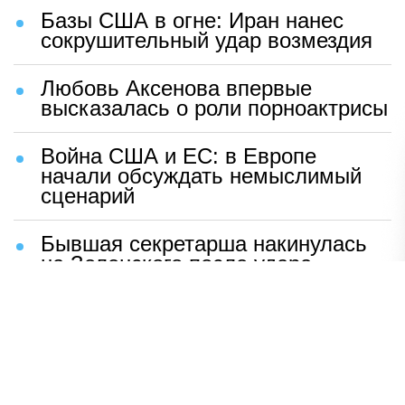
Базы США в огне: Иран нанес
сокрушительный удар возмездия
Любовь Аксенова впервые
высказалась о роли порноактрисы
Война США и ЕС: в Европе
начали обсуждать немыслимый
сценарий
Бывшая секретарша накинулась
на Зеленского после удара
возмездия ВС РФ
В Москве назвали ключевой
фактор завершения СВО
Мерц жаждет войны с Россией: