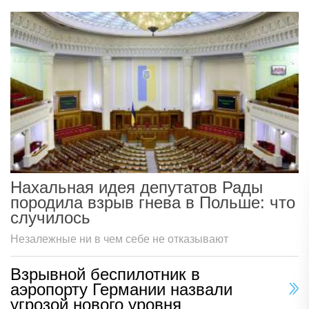
Нахальная идея депутатов Рады
породила взрыв гнева в Польше: что
случилось
Незалежные ни в чем себе не отказывают
Взрывной беспилотник в
аэропорту Германии назвали
угрозой нового уровня