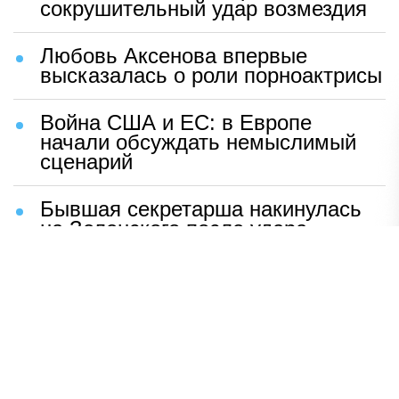
сокрушительный удар возмездия
Любовь Аксенова впервые
высказалась о роли порноактрисы
Война США и ЕС: в Европе
начали обсуждать немыслимый
сценарий
Бывшая секретарша накинулась
на Зеленского после удара
возмездия ВС РФ
В Москве назвали ключевой
фактор завершения СВО
Мерц жаждет войны с Россией:
раскрыто — зачем