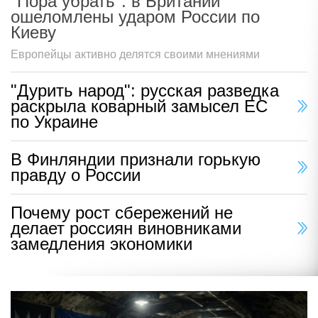
"Пора убрать": в Британии
ошеломлены ударом России по
Киеву
Европейцы активно делятся своими мнениями
"Дурить народ": русская разведка
раскрыла коварный замысел ЕС
по Украине
В Финляндии признали горькую
правду о России
Почему рост сбережений не
делает россиян виновниками
замедления экономики